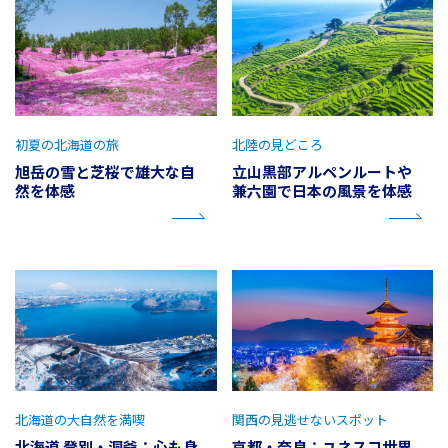
初夏の北海道の旅
北陸の見どころ
旭岳の雪と芝桜で雄大な自
立山黒部アルペンルートや
然を体感
兼六園で日本の風景を体感
北海道の大自然を満喫
関西の見逃せないスポット
北海道 登別・洞爺：心も身
京都・奈良：ユネスコ世界