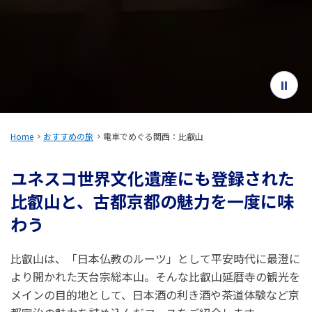
旅のお役立ち情報
ANA サービス
閉じる
Home
おすすめの旅
電車でめぐる関西：比叡山
ユネスコ世界文化遺産にも登録された
比叡山と、古都京都の魅力を一度に味
わう
比叡山は、「日本仏教のルーツ」として平安時代に最澄に
より開かれた天台宗総本山。そんな比叡山延暦寺の観光を
メインの目的地として、日本酒の利き酒や茶道体験など京