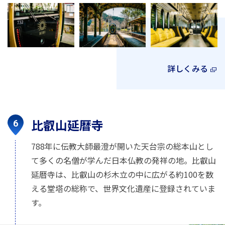
詳しくみる
比叡山延暦寺
788年に伝教大師最澄が開いた天台宗の総本山とし
て多くの名僧が学んだ日本仏教の発祥の地。比叡山
延暦寺は、比叡山の杉木立の中に広がる約100を数
える堂塔の総称で、世界文化遺産に登録されていま
す。