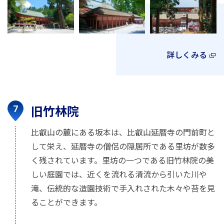
詳しくみる
旧竹林院
比叡山の麓にある坂本は、比叡山延暦寺の門前町と
して栄え、延暦寺の僧侶の隠居所である里坊が数多
く残されています。里坊の一つである旧竹林院の美
しい庭園では、近くを流れる清流から引いた川や
滝、伝統的な造園技術で手入れされた木々や苔を見
ることができます。