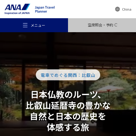
China
空席照会・予約
メニュー
おすすめの旅
電車でめぐる関西：比叡山
日本仏教の
ルーツ、
旅のアイデア
比叡山延暦寺
の豊かな
自然と
日本の歴史を
行き先
体感する旅