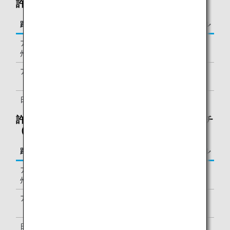
許容重量の超過：70～92ポンド（32～45kg）
路線
必要なマイル
アジア・オセアニア⇔北米・ハワイ・欧
20,000マイ
州・アフリカ・中東
ル
アジア・オセアニア内（日本以外）
20,000マイ
ル
日本国内
5,000マイル
許容サイズ（3辺の和）の超過：62～115インチ
（158～292cm）
路線
必要なマイル
アジア・オセアニア⇔北米・ハワイ・欧
20,000マイ
州・アフリカ・中東
ル
アジア・オセアニア内（日本以外）
20,000マイ
ル
日本国内
5,000マイル