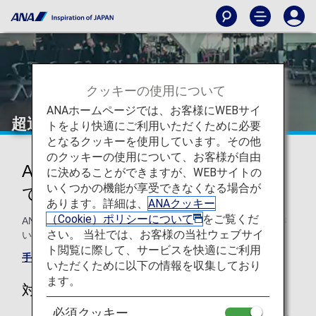
クッキーの使用について
ANAホームページでは、お客様にWEBサイ
超過手荷物料金お支払い
トをより快適にご利用いただくために必要
となるクッキーを使用しています。その他
のクッキーの使用について、お客様が自由
ANA国際線での超過手荷物につい
に決めることができますが、WEBサイトの
いくつかの機能が享受できなくなる場合が
て
あります。詳細は、
ANAクッキー
（Cookie）ポリシーについて
をご覧くだ
ANA国際線での超過手荷物料金は、マイルでお支払いくださ
さい。 当社では、お客様の当社ウェブサイ
い。無料手荷物許容量を、効率的に増やしていただけます。
ト閲覧に際して、サービスを快適にご利用
手荷物ガイドラインはこちら
いただくために以下の情報を収集しており
ます。
対象のお客様
必須クッキー