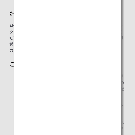
お手続き
ANA運航便をご予約の上、ご出発当日にチェックインカウン
ターまたは手荷物預け入れカウンターでお手荷物をお預けく
ださい。ANAマイレージクラブカードをご提示いただき、超
過手荷物料金についてマイルで支払うことを希望する旨を、
カウンタースタッフにお伝えください。
ご利用条件
ご登録済みの特典利用者様で、メンバーご本人様とご搭
乗されないお客様は、ご出発当日にメンバーご本人様の
お名前とANAマイレージクラブ番号（10桁）をお知らせ
いただく必要がございます。
超過手荷物料金のお支払いに、マイルと現金（またはク
レジットカード）を組み合わせることはできません。
超過手荷物料金をマイルでお支払いいただいた後に、処
理の取り消しやマイル口座へのマイルのお戻しはできま
せん。