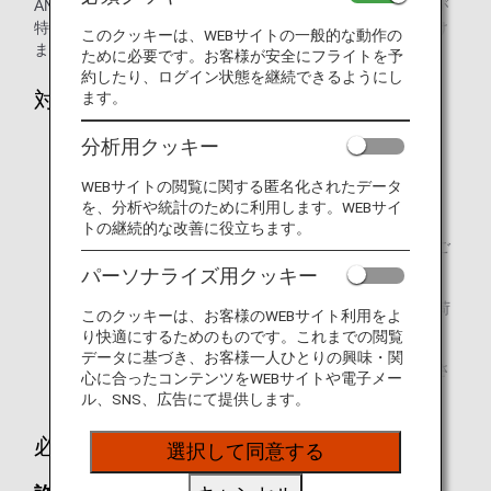
ANAマイレージクラブ会員ご本人様、および会員ご本人様が
特典利用者として登録された方のみ、特典をご利用いただけ
このクッキーは、WEBサイトの一般的な動作の
ます。
ために必要です。お客様が安全にフライトを予
約したり、ログイン状態を継続できるようにし
対象の旅程と空港
ます。
分析用クッキー
ANAの便名で予約されたANA運航便を利用する旅程。
乗り継ぎについては、乗り継ぎ便がANA運航便であり、
WEBサイトの閲覧に関する匿名化されたデータ
を、分析や統計のために利用します。WEBサイ
ANAの便名でご予約いただいた場合のみ可能です。
トの継続的な改善に役立ちます。
他の航空会社の運航便、および他の航空会社の便名でご
予約いただいたANA運航便は、対象外です。
パーソナライズ用クッキー
旅程に国際線との乗り継ぎが含まれる場合、国際線手荷
このクッキーは、お客様のWEBサイト利用をよ
物ルールが適用される国内区間も対象となります。
り快適にするためのものです。これまでの閲覧
データに基づき、お客様一人ひとりの興味・関
当ルールは、ANA運航便が就航する全ての空港に適用さ
心に合ったコンテンツをWEBサイトや電子メー
れます。
ル、SNS、広告にて提供します。
必要なマイル数
選択して同意する