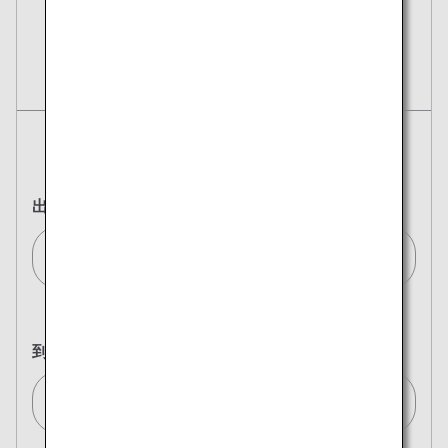
予約
航空券
往復
片道
出発地
フランクフルト/Frankfurt[FRA]
到着地
東京(全て)/Tokyo (All)[TYO]
複数都市で検索