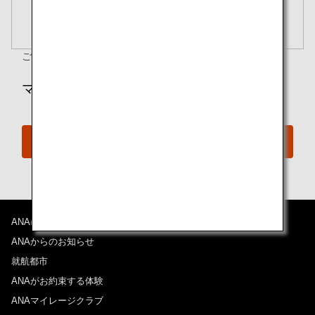
閉じる
エコノミークラス
開く
往復で異なるクラスで検索
運賃タイプ指定なし
ご質問がありますか？
ご予約の手続きを確認
ご利用条件
マイルでのご予約をご希望ですか？
往路出発日および時間帯
特典予約
日付を選択
時間帯指定なし
経由地および乗り継ぎ所要時間を追加する
ANAについて
ANAからのお知らせ
就航都市
復路出発日および時間帯
ANAがお約束する体験
ANAマイレージクラブ
日付を選択