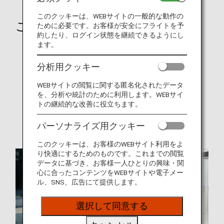
このクッキーは、WEBサイトの一般的な動作の
ご旅行の前に
ために必要です。お客様が安全にフライトを予
約したり、ログイン状態を継続できるようにし
ます。
就航都市
オンラインチェックイン
分析用クッキー
手荷物
WEBサイトの閲覧に関する匿名化されたデータ
を、分析や統計のために利用します。WEBサイ
旅CUBE（空港アクセス検索）
トの継続的な改善に役立ちます。
各国の特別なお知らせ
パーソナライズ用クッキー
このクッキーは、お客様のWEBサイト利用をよ
り快適にするためのものです。これまでの閲覧
データに基づき、お客様一人ひとりの興味・関
心に合ったコンテンツをWEBサイトや電子メー
ル、SNS、広告にて提供します。
選択して同意する