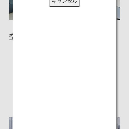
キャンセル
空港
空港でのご搭乗手続きと自動チェックイン機
ラウンジ
空港と都市に関する情報
ご搭乗手続き
顔認証による搭乗手続きについて
フライトの遅延と欠航