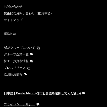
お問い合わせ
時間帯指定なし
技術的なお問い合わせ（推奨環境）
サイトマップ
経由地および乗り継ぎ所要時間を追加する
運送約款
1人
ANAグループについて
グループ企業一覧
株主・投資家情報
プレスリリース
プロモーションコードについて
欧州採用情報
前後3日の運賃を検索
・表示金額は選択いただいた条件でのもっともおトクな運賃となりま
日本語 | Deutschland (都市と言語を選択してください)
す。
・表示金額と空席状況は最新ではない場合があります。[検索する]ボタ
ンより最新の空席照会結果をご確認ください。
プライバシーポリシー