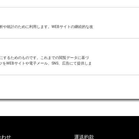
析や統計のために利用します。WEBサイトの継続的な改
でに旅行開始する場合
適にするためのものです。これまでの閲覧データに基づ
をWEBサイトや電子メール、SNS、広告にて提供しま
る場合の「国際運送約款（旅客及び手荷物）」はこちら
合わせ
運送約款