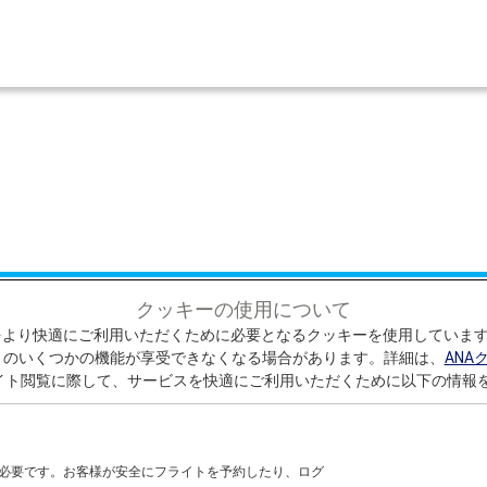
クッキーの使用について
トをより快適にご利用いただくために必要となるクッキーを使用していま
トのいくつかの機能が享受できなくなる場合があります。詳細は、
ANA
イト閲覧に際して、サービスを快適にご利用いただくために以下の情報
以降に旅行開始する場合 （国
に必要です。お客様が安全にフライトを予約したり、ログ