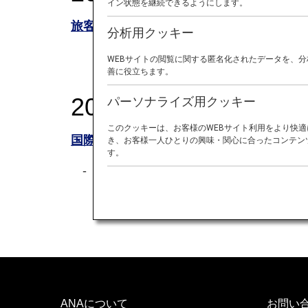
イン状態を継続できるようにします。
旅客手荷物運送約款
分析用クッキー
WEBサイトの閲覧に関する匿名化されたデータを、分
善に役立ちます。
2026年5月18日ま
パーソナライズ用クッキー
このクッキーは、お客様のWEBサイト利用をより快
国際運送約款（旅客及び手荷物）
き、お客様一人ひとりの興味・関心に合ったコンテンツ
す。
2026年3月28日までに旅行開始す
ANAについて
お問い