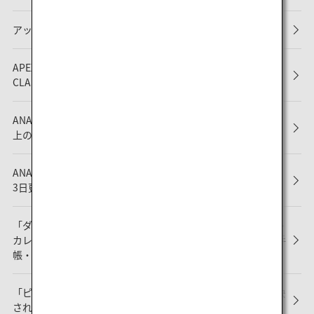
アップグレードポイントのサービス終了について
APEX主催「WORLD CLASS RATING」にて最高評価「WORLD
CLASS」を2年連続受賞！
ANAマイレージクラブ ファミリーアカウントサービス ご利用
上の規約改定のお知らせ
ANAマイレージクラブ会員サービスの一部改定について（9月
3日更新）
「ダイヤモンドサービス」「プラチナサービス」ダイアリー・
カレンダーのプレゼントならびにスーパーフライヤーズ会員手
帳・カレンダーのサービス終了について
「ピカチュウジェットNH」・「イーブイジェットNH」で上映
される新しい機内安全ビデオについて