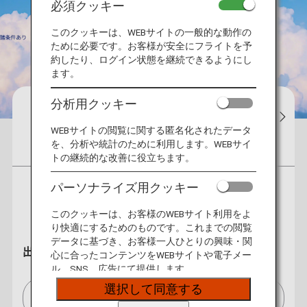
必須クッキー
このクッキーは、WEBサイトの一般的な動作の
ために必要です。お客様が安全にフライトを予
約したり、ログイン状態を継続できるようにし
ます。
分析用クッキー
予約
運航状況
予約確認
チェ
WEBサイトの閲覧に関する匿名化されたデータ
を、分析や統計のために利用します。WEBサイ
航空券
特典航空券
ホテル
レンタカー
トの継続的な改善に役立ちます。
パーソナライズ用クッキー
往復
片道
このクッキーは、お客様のWEBサイト利用をよ
り快適にするためのものです。これまでの閲覧
データに基づき、お客様一人ひとりの興味・関
出発地
心に合ったコンテンツをWEBサイトや電子メー
ル、SNS、広告にて提供します。
選択して同意する
フランクフルト/Frankfurt[FRA]