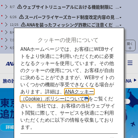
ウェブサイトリニューアルにおける機能制限に
8/7
ついて
スーパーフライヤーズカード制度改定内容の見
6/26
直しに関するご案内
ANAを装ったフィッシング詐欺にご注意くだ
12/25
さい
ANAマイレージクラブ会員のWebパスワードの
8/4
定期的な更新のお願い
クッキーの使用について
（基準が明確化されました）機内持ち込み手荷
7/1
開く
物および身の回り品に関するお願い（2026年7月1日搭乗
モバイルバッテリーの取り扱い変更について
4/14
ANAホームページでは、お客様にWEBサイ
分より）
（2026年4月24日搭乗分より）
トをより快適にご利用いただくために必要
となるクッキーを使用しています。その他
のクッキーの使用について、お客様が自由
に決めることができますが、WEBサイトの
旅の計画とご予約
ご旅行の準備
ANAがお約束する体験
ANA
いくつかの機能が享受できなくなる場合が
東京の先へ、追加運賃なしで広がる旅を 諸条件あり 詳細はこちら
あります。詳細は、
ANAクッキー
（Cookie）ポリシーについて
をご覧くだ
さい。 当社では、お客様の当社ウェブサイ
ト閲覧に際して、サービスを快適にご利用
いただくために以下の情報を収集しており
ます。