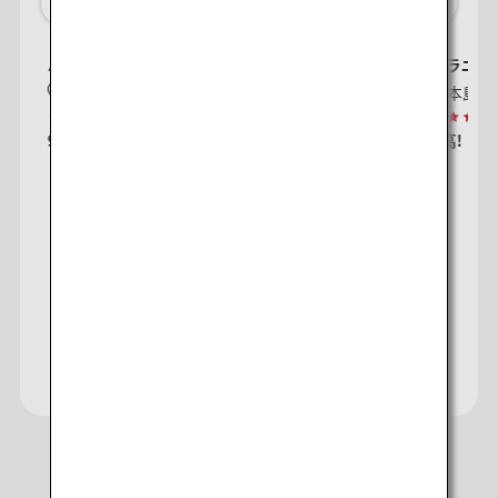
ハイアット リージェンシー那覇 沖縄
ハレクラニ沖
沖縄本島
沖縄本島
星評価、最高5の内4.5
星
9.0
最高!
5,571件の口コミ
9.2
最高!
2
マイルが貯まる・使える
「ANAワールドホテル」
サイト
日本での体験プランご紹介