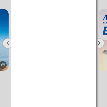
1人
プロモーションコードについて
前後3日の運賃を検索
・表示金額は選択いただいた条件でのもっともおトクな運賃となりま
す。
・表示金額と空席状況は最新ではない場合があります。[検索する]ボタ
ンより最新の空席照会結果をご確認ください。
・「＊」は現在金額が確認できない都市・日付となります。空席照会
結果画面にて最新の情報をご確認ください。
・表示金額には、運賃、
燃油特別付加運賃
、
航空保険特別料金
、その
他の各種税金、料金などが含まれます。発券時に再計算するため、変
動する可能性があります。
おすすめの旅先での過ごし方
・複数空港がある都市においては、複数空港の中でのおトクな運賃が
表示される場合があります。