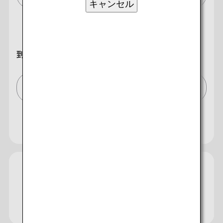
キャンセル
到着地
東京(全て)/Tokyo (All)[TYO]
複数都市で検索
閉じる
エコノミークラス
開く
往復で異なるクラスで検索
運賃タイプ指定なし
ご利用条件
往路出発日および時間帯
各種サービス
手荷物について
ご利用案内