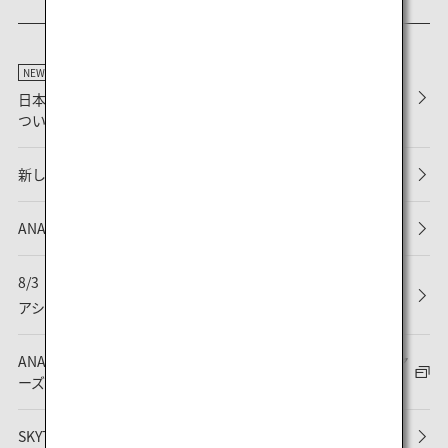
NEW
日本国内線の2026年冬ダイヤ確定に伴うメンテナンス作業に
ついて
新しい予約・搭乗について
ANAマイレージクラブ会員規約改定のお知らせ
8/3
NEW
アシアナ航空（OZ）との提携終了について
ANAマイレージクラブ会員規約ならびにANAスーパーフライヤ
ーズ会則改定のお知らせ
SKYTRAX社 最高評価「5スター」を13年連続で受賞しました