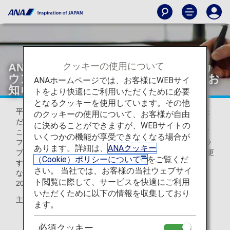
クッキーの使用について
ANAマイレージクラブ ファミリーアカ
ウントサービス ご利用上の規約改定のお
ANAホームページでは、お客様にWEBサイ
知らせ
トをより快適にご利用いただくために必要
となるクッキーを使用しています。その他
平素よりANA便ならびにANAマイレージクラブをご利用いた
のクッキーの使用について、お客様が自由
だき、誠にありがとうございます。
に決めることができますが、WEBサイトの
この度、2026年5月19日（火）を改定日として、ANAカード
いくつかの機能が享受できなくなる場合が
ファミリーマイル ご利用上の規約およびANAマイレージクラ
あります。詳細は、
ANAクッキー
ブ ファミリーアカウントサービス ご利用上の規約を一部変更
（Cookie）ポリシーについて
をご覧くだ
する旨をお知らせいたします。
さい。 当社では、お客様の当社ウェブサイ
なお、2026年5月18日搭乗分までは現行の規約が適用され、
ト閲覧に際して、サービスを快適にご利用
2026年5月19日搭乗分以降は改定後の規約が適用されます。
いただくために以下の情報を収集しており
主な改定点は以下の通りです。
ます。
必須クッキー