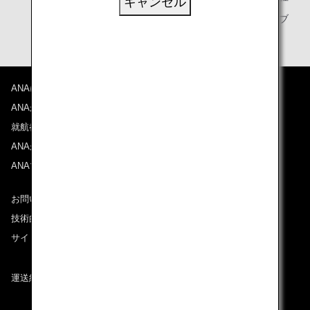
キャンセル
ANAマイレージクラブ
ANAについて
ANAからのお知らせ
就航都市
ANAがお約束する体験
ANAマイレージクラブ
お問い合わせ
技術的なお問い合わせ（推奨環境）
サイトマップ
運送約款