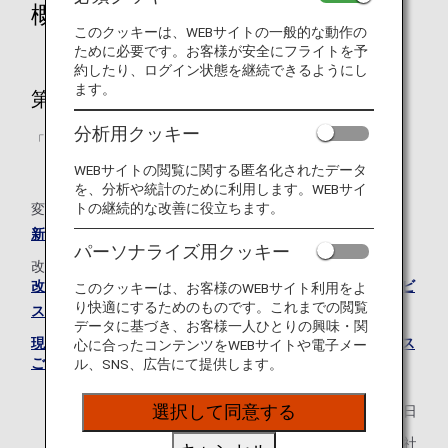
概要
このクッキーは、WEBサイトの一般的な動作の
ために必要です。お客様が安全にフライトを予
約したり、ログイン状態を継続できるようにし
ます。
第9条（特典の種類）
分析用クッキー
「ANA日本国内線アップグレード特典」を追加しました。
WEBサイトの閲覧に関する匿名化されたデータ
を、分析や統計のために利用します。WEBサイ
トの継続的な改善に役立ちます。
変更点の新旧対照表は下記をご確認ください。
新旧対照表
パーソナライズ用クッキー
改定後の規約全文につきましては、下記をご確認ください。
改定後のANAマイレージクラブ ファミリーアカウントサービ
このクッキーは、お客様のWEBサイト利用をよ
り快適にするためのものです。これまでの閲覧
ス ご利用上の規約
データに基づき、お客様一人ひとりの興味・関
現在のANAマイレージクラブ ファミリーアカウントサービス
心に合ったコンテンツをWEBサイトや電子メー
ご利用上の規約はこちら
ル、SNS、広告にて提供します。
選択して同意する
2025年5月20日
全日本空輸株式会社