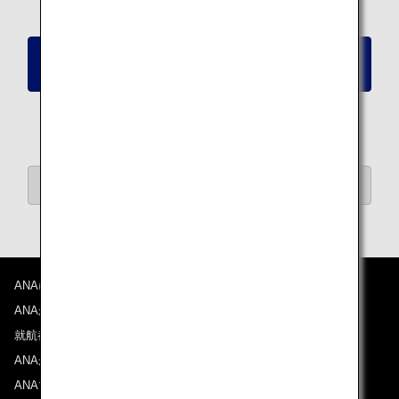
ANAデジタルクーポンを申し込む（50,000マイル
分）
ANAデジタルクーポン一覧へ戻る
ANAについて
ANAからのお知らせ
就航都市
ANAがお約束する体験
ANAマイレージクラブ