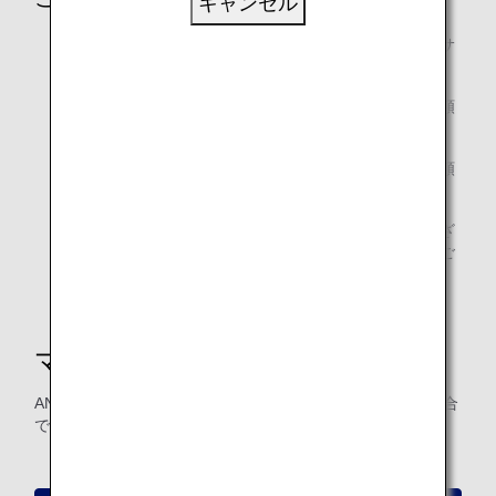
キャンセル
「ANAデジタルクーポン」をご利用の場合、他の割引サ
ービスおよび株主優待券との併用はできません。
ご利用金額がお持ちの「ANAデジタルクーポン」の金額
を超えた場合、差額をお支払ください。
ご利用金額がお持ちの「ANAデジタルクーポン」の金額
を下回った場合、おつりはでません。
ANAデジタルクーポンをご利用の際には、諸条件がござ
います。あらかじめご利用条件、方法をご確認の上、ご
利用ください。
マイル積算について
ANA FESTAにて「ANAデジタルクーポン」でお支払いの場合
でも、他のお支払い手段と同様にマイルを積算いたします。