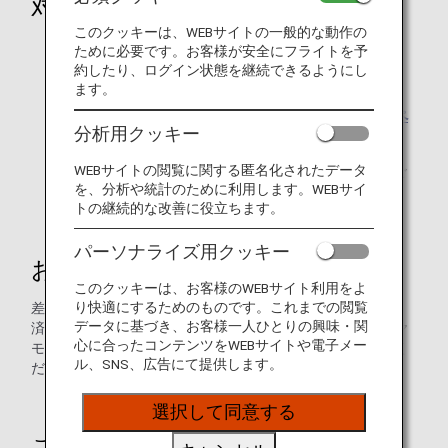
対象店舗・商品
このクッキーは、WEBサイトの一般的な動作の
全国のANA FESTAでご利用いただけます。
ために必要です。お客様が安全にフライトを予
約したり、ログイン状態を継続できるようにし
一部対象外の商品がございます。
ます。
対象店舗・商品に関する詳細は、
ANA FESTA ホームペ
分析用クッキー
ージ
をご確認ください。
WEBサイトの閲覧に関する匿名化されたデータ
無人決済システムが導入された ANA FESTA GO ではご
を、分析や統計のために利用します。WEBサイ
使用になれません。
トの継続的な改善に役立ちます。
パーソナライズ用クッキー
お支払い
このクッキーは、お客様のWEBサイト利用をよ
り快適にするためのものです。これまでの閲覧
差額は現金、電子マネー、クレジットカード、QRコード決
データに基づき、お客様一人ひとりの興味・関
済、ANA FESTAクーポン（eギフトカード）、ANA「ダイヤ
心に合ったコンテンツをWEBサイトや電子メー
モンドサービス」機内・空港お買い物クーポンでお支払いく
ル、SNS、広告にて提供します。
ださい。
選択して同意する
ご注意