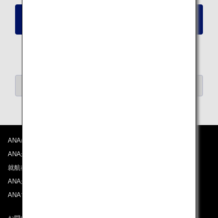
ANAデジタルクーポンを申し込む（50,000マイル
分）
ANAデジタルクーポン一覧へ戻る
ANAについて
ANAからのお知らせ
就航都市
ANAがお約束する体験
ANAマイレージクラブ