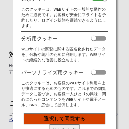
このクッキーは、WEBサイトの一般的な動作の
ために必要です。お客様が安全にフライトを予
約したり、ログイン状態を継続できるようにし
ます。
分析用クッキー
WEBサイトの閲覧に関する匿名化されたデータ
対象商品
を、分析や統計のために利用します。WEBサイ
トの継続的な改善に役立ちます。
Hair&Make EARTH 全店舗でのお支払いの際にご利用できま
す。
パーソナライズ用クッキー
整髪剤などの商品の購入にはご利用できません。
このクッキーは、お客様のWEBサイト利用をよ
り快適にするためのものです。これまでの閲覧
データに基づき、お客様一人ひとりの興味・関
心に合ったコンテンツをWEBサイトや電子メー
ご予約について
ル、SNS、広告にて提供します。
ご予約は、
Hair&Make EARTHのホームページ内、各店舗の
選択して同意する
ページ
でご確認ください。