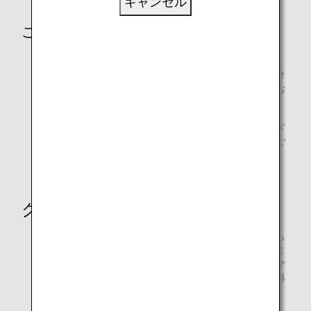
キャンセル
ご注意
Hair&Make EARTHのホームページ・各店舗への電話以
外でご予約いただいた場合、クーポンをご利用いただけ
ない場合があります。ご予約時にクーポンご利用の旨お
伝えください。
ANAデジタルクーポンをご利用の際には、諸条件がござ
います。あらかじめご利用条件、方法をご確認の上、ご
利用ください。
クーポンご利用時のマイル積算
正規料金でご利用いただいた場合、クーポンご利用時も
ご利用金額総額を対象に、ヘアサロンマイルが貯まりま
す。お会計時にマイル積算希望の旨をお伝えのうえ、マ
イル受付表のお客様控えをお受け取りください。正規料
金についての詳細はHair&Make EARTHのホームペー
ジ・各店舗への電話予約にてご確認ください。