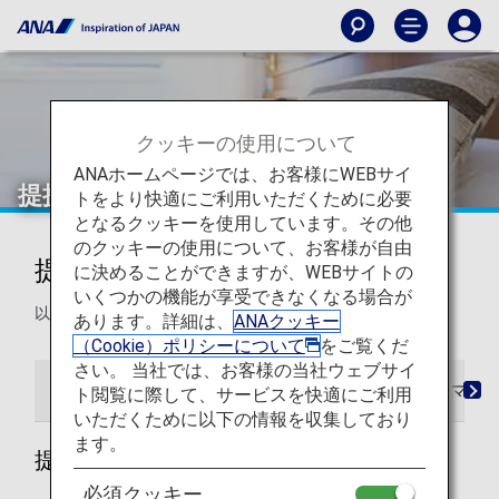
クッキーの使用について
ANAホームページでは、お客様にWEBサイ
提携ホテル
トをより快適にご利用いただくために必要
となるクッキーを使用しています。その他
のクッキーの使用について、お客様が自由
提携ホテル一覧
に決めることができますが、WEBサイトの
いくつかの機能が享受できなくなる場合が
以下のホテルに宿泊するとマイルが貯まります。
あります。詳細は、
ANAクッキー
（Cookie）ポリシーについて
をご覧くだ
さい。 当社では、お客様の当社ウェブサイ
提携ホテル一覧
マイル登録
事後登録
マイ
ト閲覧に際して、サービスを快適にご利用
いただくために以下の情報を収集しており
ます。
提携ホテル一覧
必須クッキー