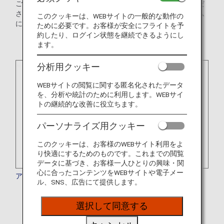
ご予約の際には、ホテル側にマイル積算の可否をご確認くだ
さい。マイルを獲得するためには、ホテルの会員プログラム
このクッキーは、WEBサイトの一般的な動作の
にご加入いただく必要がある場合があります。
ために必要です。お客様が安全にフライトを予
約したり、ログイン状態を継続できるようにし
ます。
分析用クッキー
WEBサイトの閲覧に関する匿名化されたデータ
を、分析や統計のために利用します。WEBサイ
トの継続的な改善に役立ちます。
パーソナライズ用クッキー
このクッキーは、お客様のWEBサイト利用をよ
り快適にするためのものです。これまでの閲覧
データに基づき、お客様一人ひとりの興味・関
心に合ったコンテンツをWEBサイトや電子メー
アクア‐アストン・ホスピタリティ
ル、SNS、広告にて提供します。
* 現在一時的にサービスを停止しております。
選択して同意する