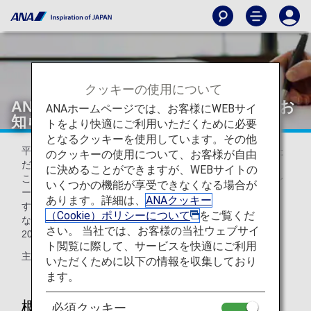
クッキーの使用について
ANAマイレージクラブ会員規約改定のお
ANAホームページでは、お客様にWEBサイ
知らせ
トをより快適にご利用いただくために必要
となるクッキーを使用しています。その他
平素よりANA便ならびにANAマイレージクラブをご利用いた
のクッキーの使用について、お客様が自由
だき、誠にありがとうございます。
に決めることができますが、WEBサイトの
この度、2026年5月19日（火）を改定日として、ANAマイレ
いくつかの機能が享受できなくなる場合が
ージクラブ会員規約を一部変更する旨をお知らせいたしま
あります。詳細は、
ANAクッキー
す。
（Cookie）ポリシーについて
をご覧くだ
なお、2026年5月18日搭乗分までは現行の規約が適用され、
さい。 当社では、お客様の当社ウェブサイ
2026年5月19日搭乗分以降は改定後の規約が適用されます。
ト閲覧に際して、サービスを快適にご利用
主な改定点は以下の通りです。
いただくために以下の情報を収集しており
ます。
概要
必須クッキー