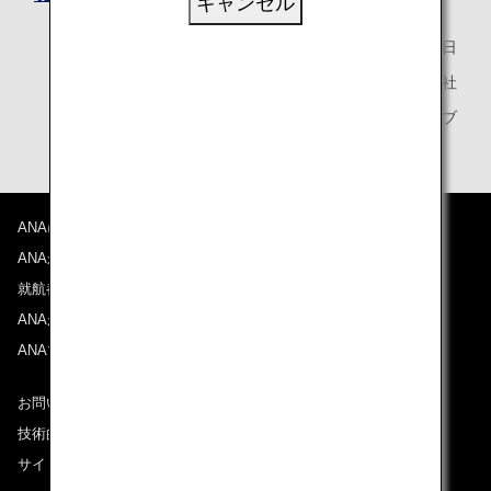
キャンセル
2025年5月20日
全日本空輸株式会社
ANAマイレージクラブ
ANAについて
ANAからのお知らせ
就航都市
ANAがお約束する体験
ANAマイレージクラブ
お問い合わせ
技術的なお問い合わせ（推奨環境）
サイトマップ