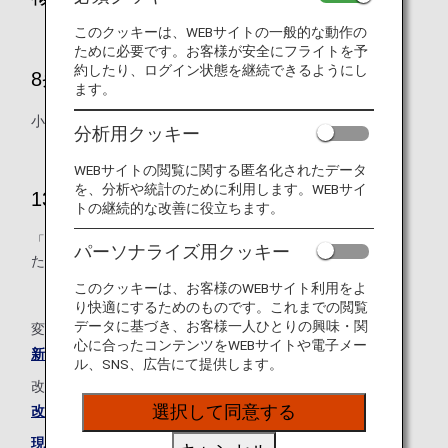
このクッキーは、WEBサイトの一般的な動作の
ために必要です。お客様が安全にフライトを予
約したり、ログイン状態を継続できるようにし
8条 マイル積算方法
ます。
小児と幼児のマイル積算の取り扱いについて改定しました。
分析用クッキー
WEBサイトの閲覧に関する匿名化されたデータ
を、分析や統計のために利用します。WEBサイ
13条 特典利用上の制限
トの継続的な改善に役立ちます。
「払い戻し手数料」を「取消手数料」に名称を変更しまし
パーソナライズ用クッキー
た。
このクッキーは、お客様のWEBサイト利用をよ
り快適にするためのものです。これまでの閲覧
データに基づき、お客様一人ひとりの興味・関
変更点の新旧対照表は下記をご確認ください。
心に合ったコンテンツをWEBサイトや電子メー
新旧対照表
ル、SNS、広告にて提供します。
改定後の規約全文につきましては、下記をご確認ください。
選択して同意する
改定後のANAマイレージクラブ会員の規約
現在のANAマイレージクラブ会員規約はこちら