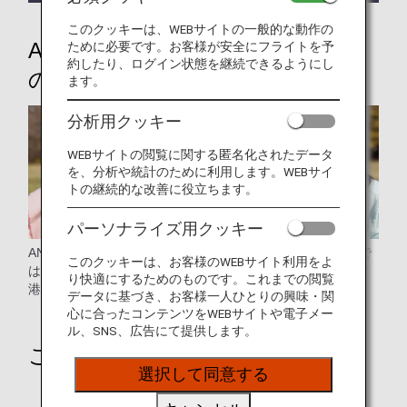
このクッキーは、WEBサイトの一般的な動作の
ANAジュニアパイロット（お子様
ために必要です。お客様が安全にフライトを予
約したり、ログイン状態を継続できるようにし
のみでご利用のお客様）について
ます。
分析用クッキー
WEBサイトの閲覧に関する匿名化されたデータ
を、分析や統計のために利用します。WEBサイ
トの継続的な改善に役立ちます。
パーソナライズ用クッキー
ANAジュニアパイロット（お子様のみでご利用のお客様）で
このクッキーは、お客様のWEBサイト利用をよ
は、
を出発空港から到着空
5～11歳のお子様のみでのご旅行
り快適にするためのものです。これまでの閲覧
港までお手伝いいたします。
データに基づき、お客様一人ひとりの興味・関
心に合ったコンテンツをWEBサイトや電子メー
ル、SNS、広告にて提供します。
ご利用の流れ
選択して同意する