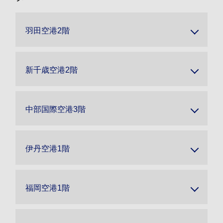
羽田空港2階
新千歳空港2階
中部国際空港3階
伊丹空港1階
福岡空港1階