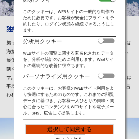
旅のお役立ち情報
このクッキーは、WEBサイトの一般的な動作の
ために必要です。お客様が安全にフライトを予
ANA サービス
約したり、ログイン状態を継続できるようにし
独特の深い青は「摩周ブルー」
ます。
分析用クッキー
弟子屈町から11km、川湯温泉から12kmにあり、湖面は
閉じる
海抜351ｍ、周囲約20km、面積19.2平方キロメートル、
WEBサイトの閲覧に関する匿名化されたデータ
最深211.4ｍの世界一級の透明度を誇るカルデラ湖は、
を、分析や統計のために利用します。WEBサイ
トの継続的な改善に役立ちます。
刻々として変わる湖面の変化が訪れる人々を魅了しま
パーソナライズ用クッキー
す。湖の周囲は300～400ｍの絶壁に囲まれ、その斜度は
平均45度もあり、これほど険しい湖岸は他にはないと言
このクッキーは、お客様のWEBサイト利用をよ
われています。
り快適にするためのものです。これまでの閲覧
データに基づき、お客様一人ひとりの興味・関
心に合ったコンテンツをWEBサイトや電子メー
ル、SNS、広告にて提供します。
選択して同意する