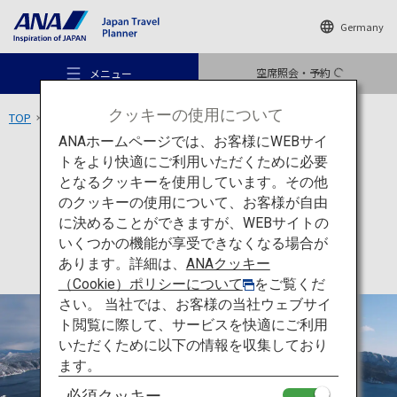
Germany
空席照会・予約
メニュー
クッキーの使用について
TOP
北海道エリア
摩周湖
ANAホームページでは、お客様にWEBサイ
トをより快適にご利用いただくために必要
アクティビティ
北海道
となるクッキーを使用しています。その他
摩周湖
のクッキーの使用について、お客様が自由
おすすめの旅
に決めることができますが、WEBサイトの
いくつかの機能が享受できなくなる場合が
あります。詳細は、
ANAクッキー
旅のアイデア
（Cookie）ポリシーについて
をご覧くだ
さい。 当社では、お客様の当社ウェブサイ
ト閲覧に際して、サービスを快適にご利用
行き先
いただくために以下の情報を収集しており
ます。
必須クッキー