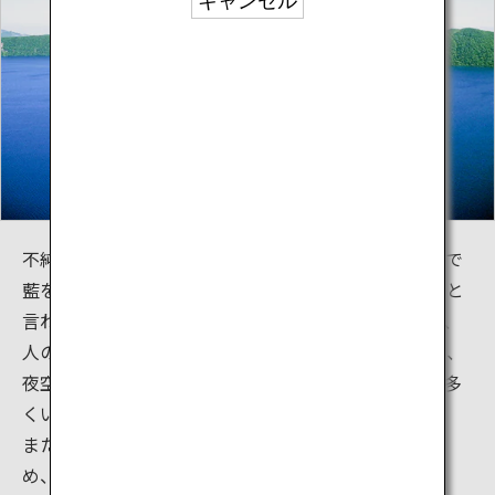
キャンセル
不純物をほとんど含まない聖なる水が作り出す、まるで
藍を流したかのような独特の深い青は「摩周ブルー」と
言われています。摩周湖の水はただ美しいだけでなく、
人の心にたとえるならば、まさに「純真な水」。また、
夜空の星も絶景であり、摩周星紀行ツアーの参加者も多
くいます。
また、摩周湖周辺は、その素晴しい自然を保護するた
め、国立公園の中でも特別保護地区に指定されていま