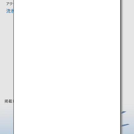
アクティビティ
アクティビティ
流氷観光砕氷船おーろら
SL冬の湿原号
掲載している情報は2019年8月時点の情報です。