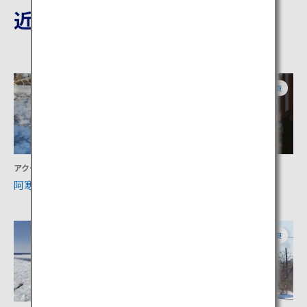
近隣の観光地
道東
道東
アクティビティ
文化
阿寒湖
博物館網走監獄
道東
道東