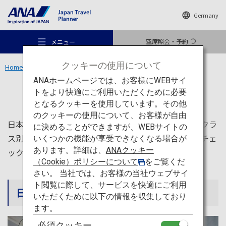
Germany
空席照会・予約
メニュー
クッキーの使用について
Home
ANA サービス
ANAホームページでは、お客様にWEBサイ
ANA サービス
トをより快適にご利用いただくために必要
となるクッキーを使用しています。その他
のクッキーの使用について、お客様が自由
おすすめの旅
日本へ旅行の際に知っておくと便利な、空港ガイドやクラ
に決めることができますが、WEBサイトの
ス別サービス、ラウンジサービス情報など、旅行前にチェ
いくつかの機能が享受できなくなる場合が
あります。詳細は、
ANAクッキー
ックしておきたいANAサービス情報を紹介します。
旅のアイデア
（Cookie）ポリシーについて
をご覧くだ
さい。 当社では、お客様の当社ウェブサイ
ト閲覧に際して、サービスを快適にご利用
日本への旅行に役立つANAサービス情報
行き先
いただくために以下の情報を収集しており
ます。
必須クッキー