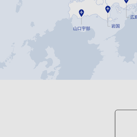
広
岩国
山口宇部