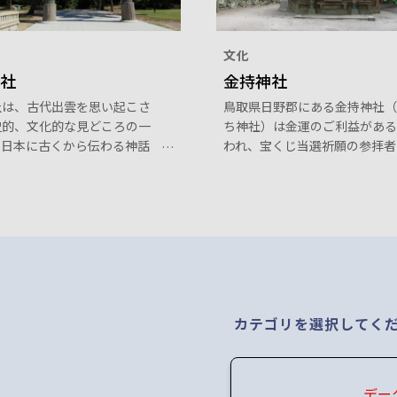
文化
社
金持神社
社は、古代出雲を思い起こさ
鳥取県日野郡にある金持神社（
史的、文化的な見どころの一
ち神社）は金運のご利益がある
。日本に古くから伝わる神話
われ、宝くじ当選祈願の参拝者
を今も感じることができま
なくありません。金持神社は全
厳な造りの出雲大社を散策し
八万社ある神社でもただ一社し
ば、心身ともにリフレッシュ
い縁起の良い名前の神社で、全
ことでしょう。
らたくさんの人が訪れます。
カテゴリを選択してく
デー