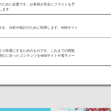
作のために必要です。お客様が安全にフライトを予
します。
タを、分析や統計のために利用します。WEBサイト
本の文化と歴史を感じるエリ
をより快適にするためのものです。これまでの閲覧
関心に合ったコンテンツをWEBサイトや電子メー
利用した商業都市が繁栄し、港町が多数あるのが特徴。世
代表されるような日本文化を体験できることはもちろん、
もできます。