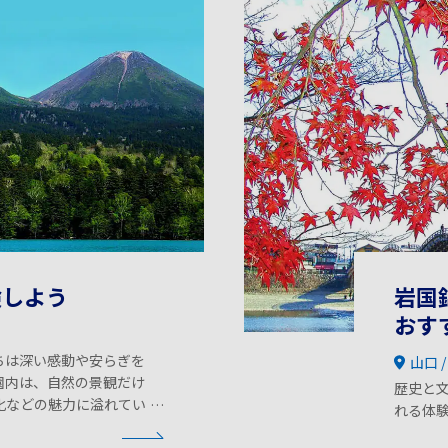
検しよう
岩国
おす
ちは深い感動や安らぎを
山口
園内は、自然の景観だけ
歴史と
化などの魅力に溢れてい
れる体