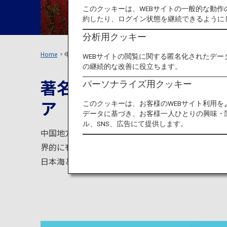
このクッキーは、WEBサイトの一般的な動
約したり、ログイン状態を継続できるように
分析用クッキー
Home
中国エリア
WEBサイトの閲覧に関する匿名化されたデー
の継続的な改善に役立ちます。
著名な神社が点在し、日
パーソナライズ用クッキー
ア
このクッキーは、お客様のWEBサイト利用
データに基づき、お客様一人ひとりの興味・
ル、SNS、広告にて提供します。
中国地方は瀬戸内海沿岸を中心に、古くから海運を
界的に有名な日本神話の舞台となった、嚴島神社に
日本海と瀬戸内海、それぞれの海の幸を楽しむこと