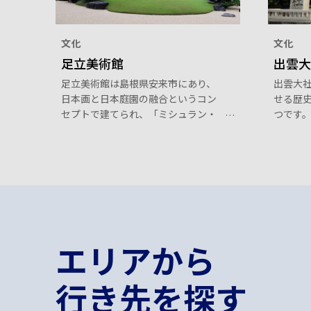
文化
文化
足立美術館
出雲大
足立美術館は島根県安来市にあり、
出雲大
日本画と日本庭園の融合というコン
せる歴
セプトで建てられ、「ミシュラン・
つです
グリーンガイド・ジャポン」では3つ
の世界
星として評価された美しい日本庭園
す。荘
で広く知られる美術館です。
てみれ
できる
エリアから
行き先を探す