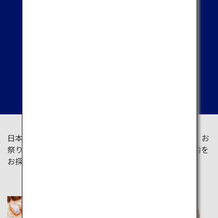
テーマ別の体験
日本を様々なテーマから体験しましょう。地元グルメ、お
祭り、文化体験、自然など、幅広いテーマから旅の目的を
お探しいただけます。