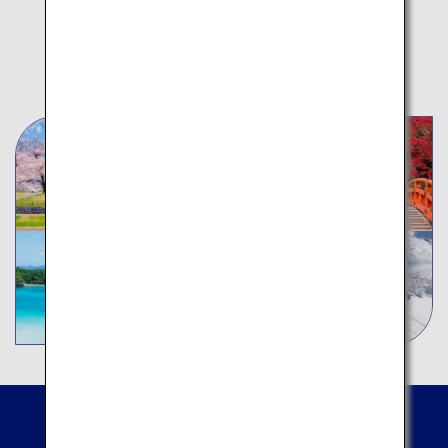
秋
冬
通年