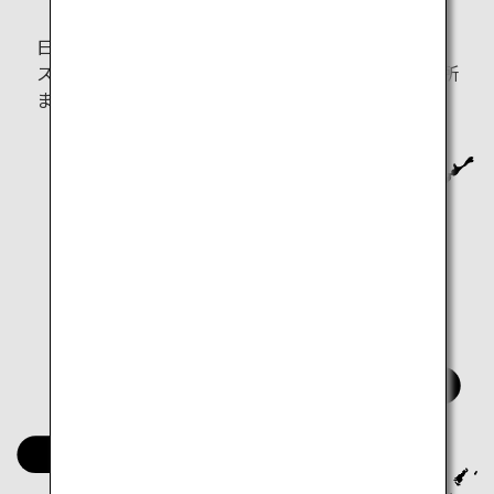
日本をもっと深く知りたいならこちら。 定番の人気
スポットから、地元の人だけが知るとっておきの場所
まで、自分だけの特別な旅行プランを立てましょう。
北海道
東北
中部
中国