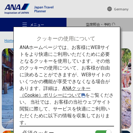
Germany
空席照会・予約
メニュー
クッキーの使用について
Home
旅のアイデア
特集
ANAホームページでは、お客様にWEBサイ
トをより快適にご利用いただくために必要
となるクッキーを使用しています。その他
のクッキーの使用について、お客様が自由
おすすめの旅
に決めることができますが、WEBサイトの
いくつかの機能が享受できなくなる場合が
あります。詳細は、
ANAクッキー
旅のアイデア
（Cookie）ポリシーについて
をご覧くださ
い。 当社では、お客様の当社ウェブサイト
閲覧に際して、サービスを快適にご利用い
行き先
特集
ただくために以下の情報を収集しておりま
す。
日本ならではの
必須クッキー