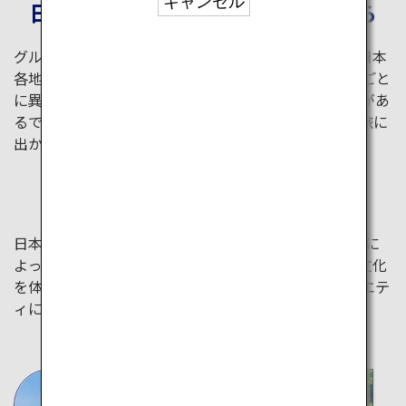
キャンセル
日本の魅力を発見する旅はここから
グルメから美しい自然、多彩なアクティビティまで、日本
各地のローカル文化を満喫できる特集をご紹介。季節ごと
に異なる自然美や風景など、訪れるたびに新たな発見があ
るでしょう。ANAがおすすめするユニークで本格的な旅に
出かけてみませんか？
四季折々の体験
日本の美しい四季を感じる旅へ出かけませんか？ 季節に
よって違う表情を見せる景色やアクティビティ、伝統文化
を体験しましょう。日本中の季節を体感できる、バラエテ
ィに富んだ旅のアイデアをご紹介します。