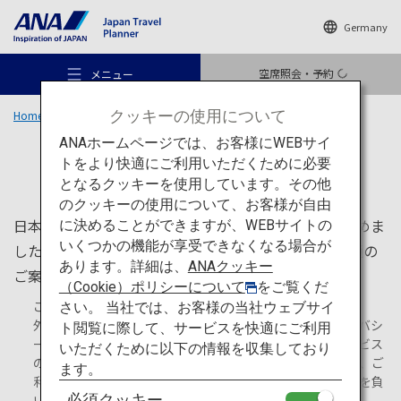
Germany
空席照会・予約
メニュー
クッキーの使用について
Home
旅のお役立ち情報
ANAホームページでは、お客様にWEBサイ
旅のお役立ち情報
トをより快適にご利用いただくために必要
となるクッキーを使用しています。その他
のクッキーの使用について、お客様が自由
おすすめの旅
日本国内を旅行する際に知っておくと便利な情報を集めま
に決めることができますが、WEBサイトの
いくつかの機能が享受できなくなる場合が
した。ATMやWi-Fiスポットなどの基本情報、地上交通の
あります。詳細は、
ANAクッキー
ご案内、また旅行中の体験プランなどをご紹介します。
旅のアイデア
（Cookie）ポリシーについて
をご覧くだ
ご注意：
さい。 当社では、お客様の当社ウェブサイ
外部サイトへ移動する場合があります。利用規約やプライバシ
ト閲覧に際して、サービスを快適にご利用
行き先
ーポリシーは、移動先サイトの方針が適用されます。サービス
いただくために以下の情報を収集しており
の手配や利用契約はお客様と移動先サイトとの間で成立し、ご
ます。
利用に関するトラブル・損害については、ANAは一切責任を負
必須クッキー
いません。