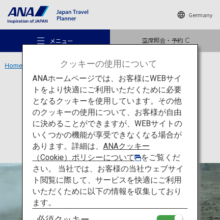
Germany
空席照会・予約
メニュー
クッキーの使用について
Home
九州エリア
指宿砂むし会館 砂楽
ANAホームページでは、お客様にWEBサイ
トをより快適にご利用いただくために必要
アクティビティ
鹿児島
となるクッキーを使用しています。その他
指宿砂むし会館 砂楽
のクッキーの使用について、お客様が自由
おすすめの旅
に決めることができますが、WEBサイトの
いくつかの機能が享受できなくなる場合が
あります。詳細は、
ANAクッキー
旅のアイデア
（Cookie）ポリシーについて
をご覧くだ
さい。 当社では、お客様の当社ウェブサイ
ト閲覧に際して、サービスを快適にご利用
行き先
いただくために以下の情報を収集しており
ます。
必須クッキー