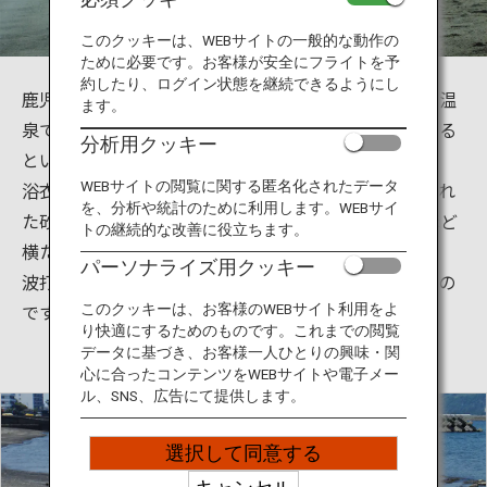
旅のお役立ち情報
このクッキーは、WEBサイトの一般的な動作の
ために必要です。お客様が安全にフライトを予
ANA サービス
約したり、ログイン状態を継続できるようにし
鹿児島県指宿市の砂風呂は、世界で唯一の天然砂むし温
ます。
泉です。砂蒸し風呂の効果は通常の温泉の3～4倍である
分析用クッキー
といわれており、デトックス効果抜群。
閉じる
浴衣を着たまま、海岸から湧き出る温泉の熱で温められ
WEBサイトの閲覧に関する匿名化されたデータ
を、分析や統計のために利用します。WEBサイ
た砂に包まれるユニークな入浴法で、砂の中に10分ほど
トの継続的な改善に役立ちます。
横たわると全身から汗が吹き出します。
パーソナライズ用クッキー
波打ち際で、波の音を聞きながらの砂浴は贅沢そのもの
です。
このクッキーは、お客様のWEBサイト利用をよ
り快適にするためのものです。これまでの閲覧
データに基づき、お客様一人ひとりの興味・関
心に合ったコンテンツをWEBサイトや電子メー
ル、SNS、広告にて提供します。
選択して同意する