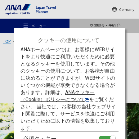
Germany
空席照会・予約
メニュー
クッキーの使用について
TOP
九州エリア
霧島温泉郷
ANAホームページでは、お客様にWEBサイ
トをより快適にご利用いただくために必要
宿泊
鹿児島
となるクッキーを使用しています。その他
霧島温泉郷
のクッキーの使用について、お客様が自由
おすすめの旅
に決めることができますが、WEBサイトの
いくつかの機能が享受できなくなる場合が
あります。詳細は、
ANAクッキー
旅のアイデア
（Cookie）ポリシーについて
をご覧くだ
さい。 当社では、お客様の当社ウェブサイ
ト閲覧に際して、サービスを快適にご利用
行き先
いただくために以下の情報を収集しており
ます。
必須クッキー