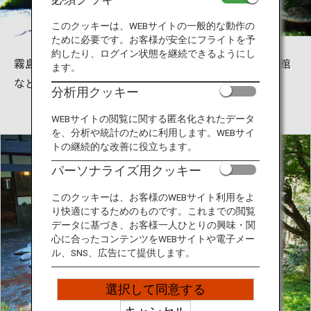
旅のお役立ち情報
このクッキーは、WEBサイトの一般的な動作の
ために必要です。お客様が安全にフライトを予
ANA サービス
約したり、ログイン状態を継続できるようにし
霧島は鹿児島県内でも屈指の温泉地です。ホテルや旅館
ます。
なども充実し、日帰りにも宿泊にもおすすめです。
分析用クッキー
閉じる
WEBサイトの閲覧に関する匿名化されたデータ
を、分析や統計のために利用します。WEBサイ
トの継続的な改善に役立ちます。
パーソナライズ用クッキー
このクッキーは、お客様のWEBサイト利用をよ
り快適にするためのものです。これまでの閲覧
データに基づき、お客様一人ひとりの興味・関
心に合ったコンテンツをWEBサイトや電子メー
ル、SNS、広告にて提供します。
選択して同意する