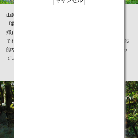
キャンセル
山麓から平野部まで多種多様な温泉が広がる霧島には
「霧島温泉郷」「霧島神宮温泉郷」「妙見・安楽温泉
郷」「日当山温泉郷」と4つの温泉郷があります。
それぞれの温泉施設では様々な泉質の温泉があり、一般
的な泉質10種類のうち霧島の温泉地だけで9種類が揃っ
ています。