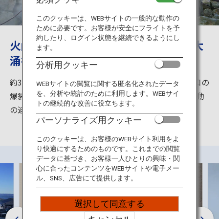
旅のお役立ち情報
このクッキーは、WEBサイトの一般的な動作の
ために必要です。お客様が安全にフライトを予
ANA サービス
約したり、ログイン状態を継続できるようにし
火山活動から生まれた神奈川県箱根の大
ます。
涌谷
分析用クッキー
閉じる
約3,000年前、箱根火山最後の爆発によってできた火口の
WEBサイトの閲覧に関する匿名化されたデータ
を、分析や統計のために利用します。WEBサイ
爆裂跡です。大地には白煙が立ち込め、現在も火山活動
トの継続的な改善に役立ちます。
の迫力が感じられます。
パーソナライズ用クッキー
このクッキーは、お客様のWEBサイト利用をよ
り快適にするためのものです。これまでの閲覧
データに基づき、お客様一人ひとりの興味・関
心に合ったコンテンツをWEBサイトや電子メー
ル、SNS、広告にて提供します。
選択して同意する