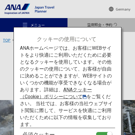
Germany
空席照会・予約
メニュー
クッキーの使用について
TOP
関東エリア
大涌谷
ANAホームページでは、お客様にWEBサイ
トをより快適にご利用いただくために必要
アクティビティ
神奈川
となるクッキーを使用しています。その他
大涌谷
のクッキーの使用について、お客様が自由
おすすめの旅
に決めることができますが、WEBサイトの
いくつかの機能が享受できなくなる場合が
あります。詳細は、
ANAクッキー
旅のアイデア
（Cookie）ポリシーについて
をご覧くだ
さい。 当社では、お客様の当社ウェブサイ
ト閲覧に際して、サービスを快適にご利用
行き先
いただくために以下の情報を収集しており
ます。
必須クッキー