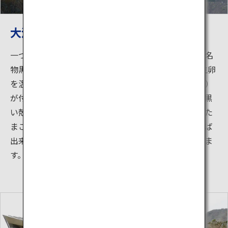
大涌谷名物くろたまご
一つ食べると七年寿命が延びると言われている大涌谷名
物黒たまご。約80度の温泉池で60分ほどじっくりと生卵
を温泉池で茹でると、気泡の多い殻に鉄分（温泉成分）
が付着します。これに硫化水素が反応して黒くなり、黒
い殻のゆでたまごが出来上がります。この黒くなったた
まごを蒸釜に移動し、約100度の蒸気で15分ほど蒸せば
出来上がりです。黒たまごは大涌谷だけで販売していま
す。