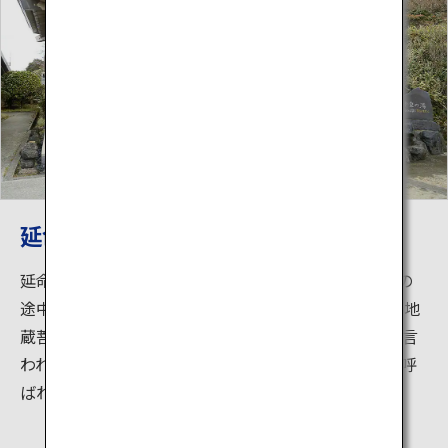
延命地蔵尊
延命地蔵尊は、1,200年余り昔、弘法大師が諸国遍歴の
途中、大涌谷の地獄のような風景に心を痛め、一体の地
蔵菩薩を刻んで、人々の救済を祈願したのが始まりと言
われています。大涌谷名物黒たまごが延命黒たまごと呼
ばれるのは、この延命地蔵尊にあやかります。