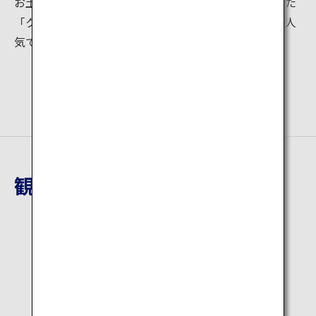
お土産に加え、大涌谷温泉とたまごのエキスを配合した
「クロタマゴ肌マスク」など美肌効果のある化粧品も人
気です。
観光地詳細