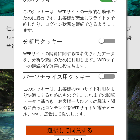
旅のお役立ち情報
このクッキーは、WEBサイトの一般的な動作の
ために必要です。お客様が安全にフライトを予
ANA サービス
約したり、ログイン状態を継続できるようにし
仁淀川は青く透き通った水で有名でその青さは「仁淀ブ
ます。
ルー」として知られています。 美しい娘と大蛇伝説の舞
分析用クッキー
台となった神秘的な青い滝壺です。
閉じる
WEBサイトの閲覧に関する匿名化されたデータ
を、分析や統計のために利用します。WEBサイ
トの継続的な改善に役立ちます。
パーソナライズ用クッキー
このクッキーは、お客様のWEBサイト利用をよ
り快適にするためのものです。これまでの閲覧
データに基づき、お客様一人ひとりの興味・関
心に合ったコンテンツをWEBサイトや電子メー
ル、SNS、広告にて提供します。
選択して同意する