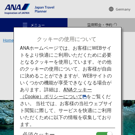
Germany
空席照会・予約
メニュー
クッキーの使用について
Home
四国エリア
仁淀ブルー
ANAホームページでは、お客様にWEBサイ
トをより快適にご利用いただくために必要
アクティビティ
高知
となるクッキーを使用しています。その他
仁淀ブルー
のクッキーの使用について、お客様が自由
おすすめの旅
に決めることができますが、WEBサイトの
いくつかの機能が享受できなくなる場合が
あります。詳細は、
ANAクッキー
旅のアイデア
（Cookie）ポリシーについて
をご覧くだ
さい。 当社では、お客様の当社ウェブサイ
ト閲覧に際して、サービスを快適にご利用
行き先
いただくために以下の情報を収集しており
ます。
必須クッキー