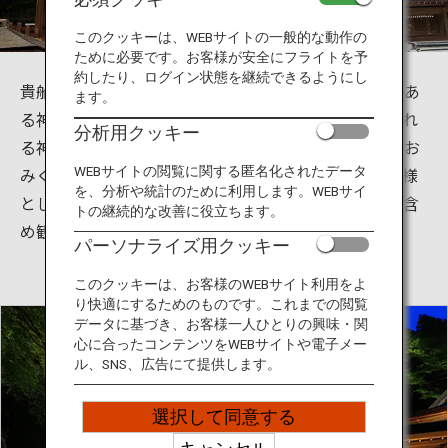
旅のお役立ち情報
このクッキーは、WEBサイトの一般的な動作の
ために必要です。お客様が安全にフライトを予
ANA サービス
約したり、ログイン状態を継続できるようにし
貴船神社は京都府京都市左京区鞍馬貴船町にある歴史あ
ます。
る神社です。七夕時期のライトアップや水占いと呼ばれ
分析用クッキー
る神社にあるご神水に浮かべると文字が浮き出てくるお
閉じる
みくじなど様々に楽しむことができます。縁結びの神様
WEBサイトの閲覧に関する匿名化されたデータ
を、分析や統計のために利用します。WEBサイ
としても有名でお守りや御朱印も人気が高く、周辺も含
トの継続的な改善に役立ちます。
め観光スポットとして親しまれています。
パーソナライズ用クッキー
このクッキーは、お客様のWEBサイト利用をよ
り快適にするためのものです。これまでの閲覧
データに基づき、お客様一人ひとりの興味・関
心に合ったコンテンツをWEBサイトや電子メー
ル、SNS、広告にて提供します。
選択して同意する