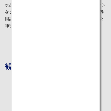
水占みくじに記載されているQRコードをスマートフォン
などで読み込むと、英語、中国語の簡体字と繁体字、韓
国語からご希望の言語による翻訳を表示できます。また
神社の本宮境内はWi-Fiが完備されています。
観光地詳細