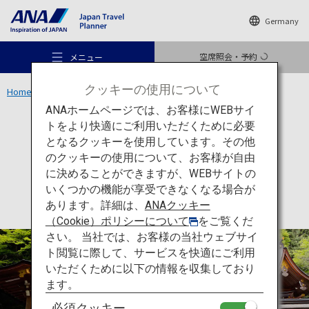
Germany
空席照会・予約
メニュー
クッキーの使用について
Home
関西エリア
貴船神社
ANAホームページでは、お客様にWEBサイ
トをより快適にご利用いただくために必要
文化
京都
となるクッキーを使用しています。その他
貴船神社
のクッキーの使用について、お客様が自由
おすすめの旅
に決めることができますが、WEBサイトの
いくつかの機能が享受できなくなる場合が
あります。詳細は、
ANAクッキー
旅のアイデア
（Cookie）ポリシーについて
をご覧くだ
さい。 当社では、お客様の当社ウェブサイ
ト閲覧に際して、サービスを快適にご利用
行き先
いただくために以下の情報を収集しており
ます。
必須クッキー