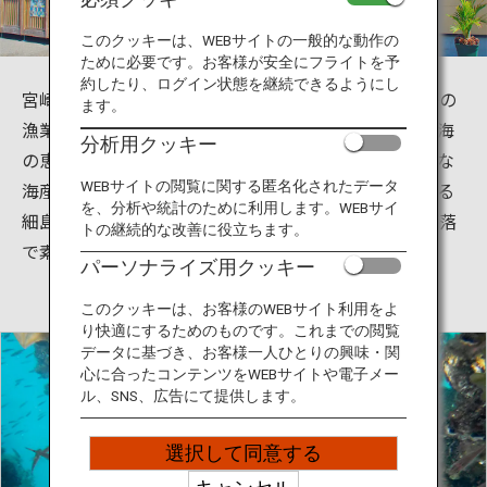
旅のお役立ち情報
このクッキーは、WEBサイトの一般的な動作の
ために必要です。お客様が安全にフライトを予
ANA サービス
約したり、ログイン状態を継続できるようにし
宮崎県日向市にある細島港は天然の良港で定置網漁等の
ます。
漁業が盛んであり、宮崎県一の岩牡蠣の生産量を誇る海
分析用クッキー
の恵みがあふれる地域です。港内の水揚場では、新鮮な
閉じる
海産物が水揚され港を賑わせています。そんな潮の香る
WEBサイトの閲覧に関する匿名化されたデータ
を、分析や統計のために利用します。WEBサイ
細島港には、獲れたての細島いわがきを提供するお洒落
トの継続的な改善に役立ちます。
で素敵な牡蠣小屋「かき寧」があります。
パーソナライズ用クッキー
このクッキーは、お客様のWEBサイト利用をよ
り快適にするためのものです。これまでの閲覧
データに基づき、お客様一人ひとりの興味・関
心に合ったコンテンツをWEBサイトや電子メー
ル、SNS、広告にて提供します。
選択して同意する