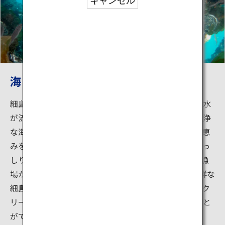
キャンセル
海と山の恵み「細島いわがき」
細島いわがきは、細島港を囲む山々からミネラルや湧水
が流れ込み、太平洋からの潮流も流れる栄養豊かで清浄
な海で漁業者から大切に育てられています。山と海の恵
みをふんだんに受けてできた細島いわがきは、身がぎっ
しりと入り、大きく成長するのが特長です。そして、漁
場から目の前にある「かき寧」では、1年中とても新鮮な
細島いわがきが楽しむことができます。春夏は濃厚でク
リーミー、秋冬は歯ごたえが良く磯の風味を楽しむこと
ができる一品です。