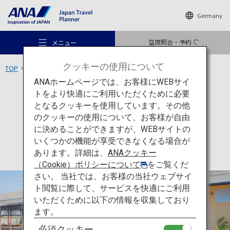
Germany
空席照会・予約
メニュー
クッキーの使用について
TOP
九州エリア
牡蠣小屋 かき寧
ANAホームページでは、お客様にWEBサイ
トをより快適にご利用いただくために必要
食
宮崎
となるクッキーを使用しています。その他
牡蠣小屋 かき寧
のクッキーの使用について、お客様が自由
おすすめの旅
に決めることができますが、WEBサイトの
いくつかの機能が享受できなくなる場合が
あります。詳細は、
ANAクッキー
旅のアイデア
（Cookie）ポリシーについて
をご覧くだ
さい。 当社では、お客様の当社ウェブサイ
ト閲覧に際して、サービスを快適にご利用
行き先
いただくために以下の情報を収集しており
ます。
必須クッキー