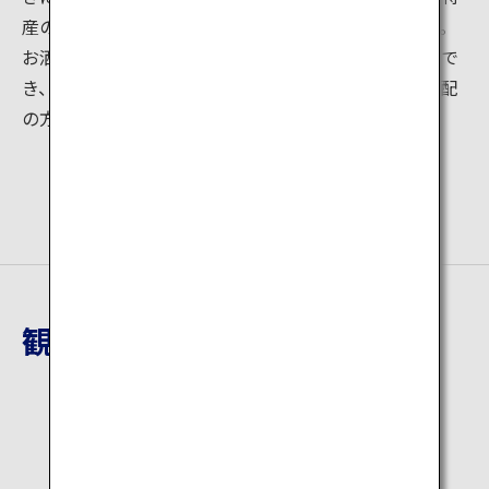
産の柑橘のへべす果汁をかけるのが人気の食べ方です。
お洒落な店構えでゆったりとした一時が過ごすことがで
き、地元の方や県外から来られる方、若い方から御年配
の方まで幅広いお客様から愛されています。
観光地詳細