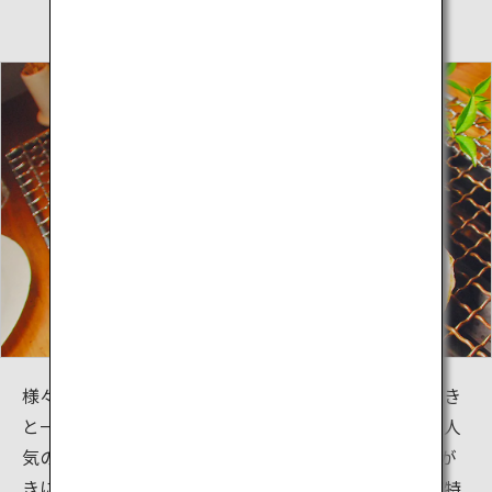
様々な海の幸を提供する「かき寧」でも、細島いわがき
と一緒に新鮮な海の幸も楽しめる岩牡蠣セットが特に人
気のあるメニューです。そして、焼きたての細島いわが
きに、爽やかな酸味とまろやかな風味が特徴の日向市特