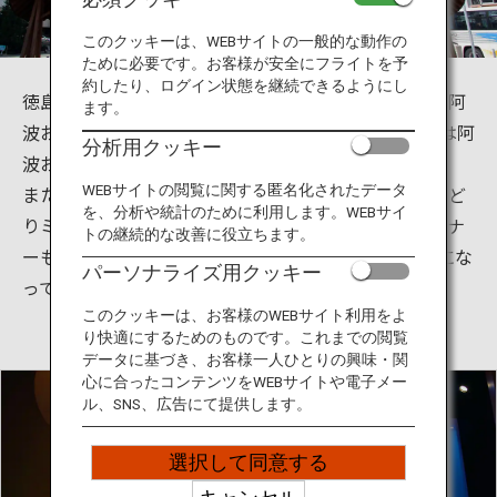
旅のお役立ち情報
このクッキーは、WEBサイトの一般的な動作の
ために必要です。お客様が安全にフライトを予
ANA サービス
約したり、ログイン状態を継続できるようにし
徳島県徳島市の阿波おどり会館は、世界に誇る徳島の阿
ます。
波おどりが年間を通して楽しめる施設で、1番の目玉は阿
分析用クッキー
波おどりホールです。
閉じる
また、阿波おどりの歴史を楽しみながら学べる阿波おど
WEBサイトの閲覧に関する匿名化されたデータ
を、分析や統計のために利用します。WEBサイ
りミュージアムや、「あるでよ徳島」という物産コーナ
トの継続的な改善に役立ちます。
ーも併設されています。5階は眉山ロープウェイの駅にな
パーソナライズ用クッキー
っており、山頂からの景色も絶好です。
このクッキーは、お客様のWEBサイト利用をよ
り快適にするためのものです。これまでの閲覧
データに基づき、お客様一人ひとりの興味・関
心に合ったコンテンツをWEBサイトや電子メー
ル、SNS、広告にて提供します。
選択して同意する