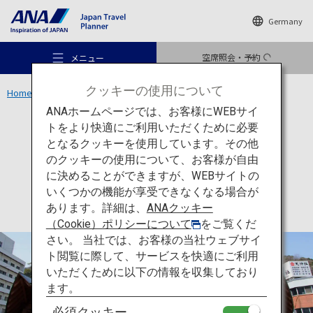
Germany
空席照会・予約
メニュー
クッキーの使用について
Home
四国エリア
阿波おどり会館
ANAホームページでは、お客様にWEBサイ
トをより快適にご利用いただくために必要
文化
徳島
となるクッキーを使用しています。その他
阿波おどり会館
のクッキーの使用について、お客様が自由
おすすめの旅
に決めることができますが、WEBサイトの
いくつかの機能が享受できなくなる場合が
あります。詳細は、
ANAクッキー
旅のアイデア
（Cookie）ポリシーについて
をご覧くだ
さい。 当社では、お客様の当社ウェブサイ
ト閲覧に際して、サービスを快適にご利用
行き先
いただくために以下の情報を収集しており
ます。
必須クッキー