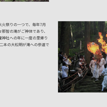
大火祭りの一つで、毎年7月
々那智の滝がご神体であり、
瀧神社への年に一度の里帰り
の十二本の大松明が滝への参道で