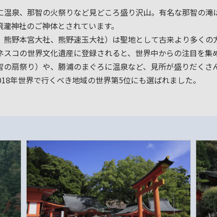
に温泉、那智の火祭りなど見どころ盛り沢山。有名な那智の滝は
飛瀧神社のご神体とされています。
、熊野本宮大社、熊野速玉大社）は聖地として古来より多くの
ネスコの世界文化遺産に登録されると、世界中からの注目を集
の扇祭り）や、勝浦のまぐろに温泉など、見所が盛りだくさん
て、2018年世界で行くべき地域の世界第5位にも選ばれました。