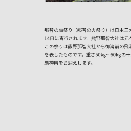
那智の扇祭り（那智の火祭り）は日本三
14日に斉行されます。熊野那智大社は元
この祭りは熊野那智大社から御滝前の飛
を表したものです。重さ50kg～60kg
扇神輿をお迎えします。