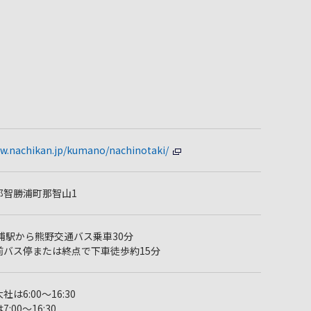
ww.nachikan.jp/kumano/nachinotaki/
那智勝浦町那智山1
浦駅から熊野交通バス乗車30分
前バス停または終点で下車徒歩約15分
は6:00～16:30
:00～16:30