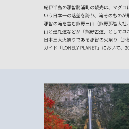
紀伊半島の那智勝浦町の観光は、マグロ
いう日本一の落差を誇り、滝そのものが
那智の滝を含む熊野三山（熊野那智大社
山と巡礼道などが「熊野古道」としてユ
日本三大火祭りである那智の火祭り（那智
ガイド「LONELY PLANET」におい