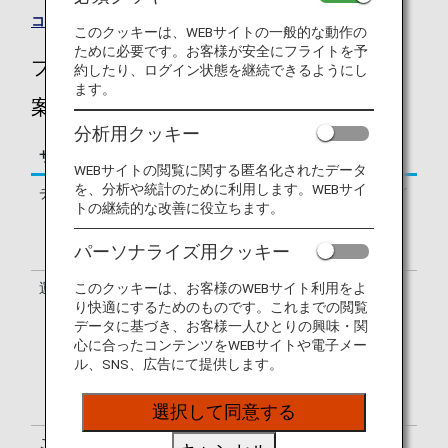
コードシェア便一覧
このクッキーは、WEBサイトの一般的な動作の
ために必要です。お客様が安全にフライトを予
ブリュッセル航空（SN）のフライトのご
約したり、ログイン状態を継続できるようにし
ます。
案内
分析用クッキー
サービス
説明
WEBサイトの閲覧に関する匿名化されたデータ
を、分析や統計のために利用します。WEBサイ
チェックイン
ブリュッセル航空（SN）のチェックイ
トの継続的な改善に役立ちます。
ンカウンターでの手続きとなります。
出発ターミナルはお客様のeチケット
パーソナライズ用クッキー
でご確認ください。
運航会社
ブリュッセル航空とコードシェア便を
このクッキーは、お客様のWEBサイト利用をよ
り快適にするためのものです。これまでの閲覧
運航する下記の航空会社の場合もあり
データに基づき、お客様一人ひとりの興味・関
ます。
心に合ったコンテンツをWEBサイトや電子メー
カルパトエア / シティジェット / エ
ル、SNS、広告にて提供します。
ア・バルティック
サービスは、ブリュッセル航空の運航
便と異なる場合があります。
選択して同意する
ご利用便名の確認
搭乗券はブリュッセル航空便名（SN）