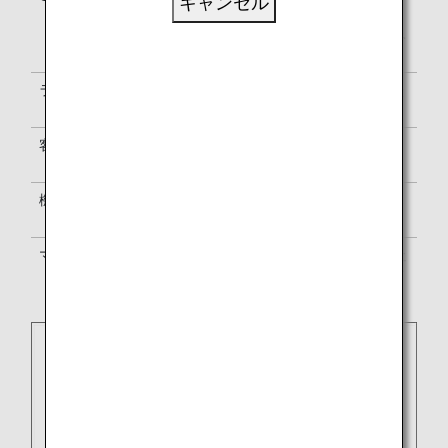
キャンセル
で表示されます。空港内の案内表示
は、NH・SN両便名またはSN便名のみ
で表示されます。
ラウンジのご利用
ラウンジのご利用については
ラウンジ
のご案内
をご覧ください
客室乗務員
ブリュッセル航空の客室乗務員が乗務
します。
機内サービス
ブリュッセル航空のサービス基準に準
じます。
マイル積算
ANAマイレージクラブ
か提携航空会社
のプログラムかいずれかをお選びくだ
さい。