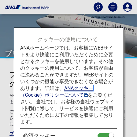
クッキーの使用について
ANAホームページでは、お客様にWEBサイ
ブリュッセル航空（SN）
トをより快適にご利用いただくために必要
となるクッキーを使用しています。その他
のクッキーの使用について、お客様が自由
ブリュッセル航空のコードシェア
に決めることができますが、WEBサイトの
いくつかの機能が享受できなくなる場合が
のご案内
あります。詳細は、
ANAクッキー
（Cookie）ポリシーについて
をご覧くだ
ANAとのコードシェア便のサービスは以下のとおり運航会社
さい。 当社では、お客様の当社ウェブサイ
より提供されます。
ト閲覧に際して、サービスを快適にご利用
ご注意
コードシェア便は通例、運航会社の規約や条件が適用
いただくために以下の情報を収集しており
されます。詳細については、ご予約時、もしくは各運航会社
ます。
に直接お問い合わせください。
ブリュッセル航空のサイト
必須クッキー