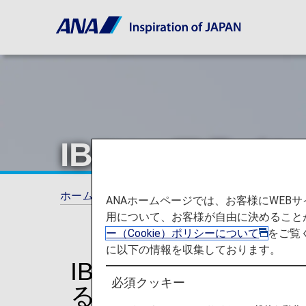
IBEXエアライ
ホーム
旅の計画とご予約
コードシェア（
ANAホームページでは、お客様にWE
用について、お客様が自由に決めること
ー（Cookie）ポリシーについて
をご覧
に以下の情報を収集しております。
IBEXエアラインズ
必須クッキー
る情報