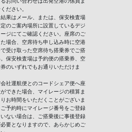
するお問い合わせは出発空港の係員ま
せください。
ち結果はメール、または、保安検査場
所定のご案内場所に設置しているデジ
ネージにてご確認ください。座席のご
きた場合、空席待ち申し込み時に空港
ーで受け取った空席待ち搭乗券でご搭
い。保安検査場は予約便の搭乗券、空
乗券のいずれでもお通りいただけま
空会社運航便とのコードシェア便へ座
意ができた場合、マイレージの積算ま
よりお時間をいただくことがございま
、ご予約時にマイレージ番号をご登録
ていない場合は、ご搭乗後に事後登録
が必要となりますので、あらかじめご