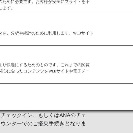
作のために必要です。お客様が安全にフライトを予
します。
るコードシェア便において、空港での
は各運航会社の基準により異なりま
さい。
タを、分析や統計のために利用します。WEBサイト
乗に際しては、ANAの旅客手荷物運送約
さい
。
をより快適にするためのものです。これまでの閲覧
関心に合ったコンテンツをWEBサイトや電子メー
に関する情報
チェックイン、もしくはANAのチェ
カウンターでのご搭乗手続きとなりま