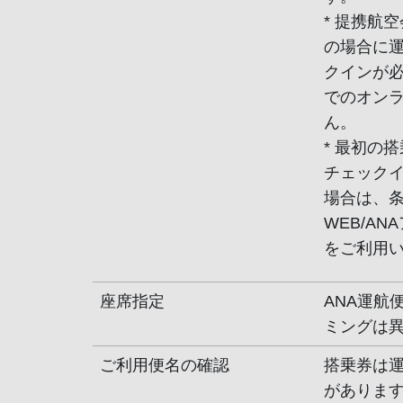
* 提携航
の場合に
クインが必要
でのオン
ん。
* 最初の
チェック
場合は、条
WEB/A
をご利用
座席指定
ANA運航
ミングは
ご利用便名の確認
搭乗券は
があります