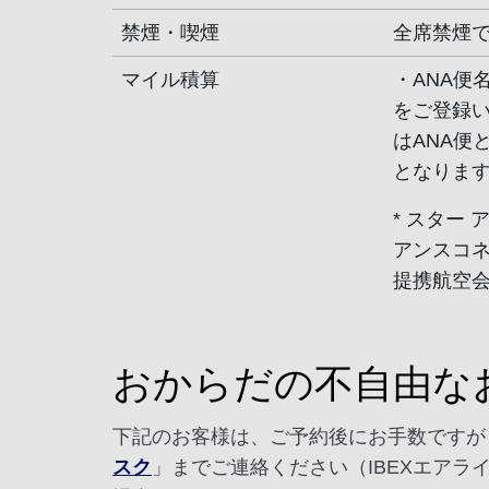
禁煙・喫煙
全席禁煙
マイル積算
・ANA便
をご登録
はANA便
となりま
* スター
アンスコ
提携航空
おからだの不自由な
下記のお客様は、ご予約後にお手数ですが
スク
」までご連絡ください（IBEXエアラ