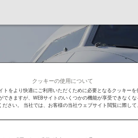
ンズ（FW）
クッキーの使用について
共同運航便）について
IBEXエアラインズ（FW）
Bサイトをより快適にご利用いただくために必要となるクッキー
ができますが、WEBサイトのいくつかの機能が享受できなくな
ください。 当社では、お客様の当社ウェブサイト閲覧に際し
コードシェアに関す