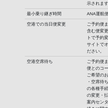
示されま
最小乗り継ぎ時間
ANA運航
空港での当日便変更
ご予約便
含む便変更
トで予約
サイトで
ださい。
空港空席待ち
ご予約便
便とのコ
ご希望の
・空席待ち
の各種手
の変更・払
案内セン