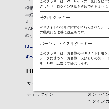
このクッキーは、WEBサイトの一般的な動
約したり、ログイン状態を継続できるように
提携航空会社の機材および乗務員で運航す
手続き、機内でのサービス、運航情報配信
分析用クッキー
す。ご利用の際には下記内容をご確認くだ
WEBサイトの閲覧に関する匿名化されたデー
* ANA便（コードシェア便含む）のご搭
の継続的な改善に役立ちます。
款が適用になります。
パーソナライズ用クッキー
IBEXエアラインズのサイトをご確認くだ
このクッキーは、お客様のWEBサイト利用
すべての提携航空会社
データに基づき、お客様一人ひとりの興味・
ル、SNS、広告にて提供します。
IBEXエアラインズ運航便
サービス
説明
チェックイン
オンライン
ックイン
す。