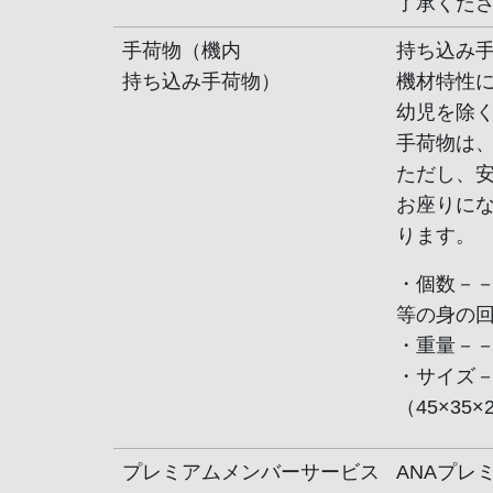
了承くだ
手荷物（機内
持ち込み
持ち込み手荷物）
機材特性に
幼児を除
手荷物は
ただし、
お座りに
ります。
・個数－－
等の身の回
・重量－－－
・サイズ－
（45×35
プレミアムメンバーサービス
ANAプレ