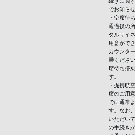
続きに関
でお知ら
・空席待
通過後の
タルサイ
用意がで
カウンタ
乗くださ
席待ち搭
す。
・提携航
席のご用
でに通常
す。なお
いただい
の手続き