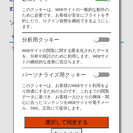
すべての提携航空会社
このクッキーは、WEBサイトの一般的な動作の
ために必要です。お客様が安全にフライトを予
約したり、ログイン状態を継続できるようにし
ソラシドエア運航便に関する情報
ます。
サービス
説明
分析用クッキー
チェックイン
オンラインチェックイン、
WEBサイトの閲覧に関する匿名化されたデータ
もしくはANAのチェックイ
を、分析や統計のために利用します。WEBサイ
ンカウンターでのご搭乗手
トの継続的な改善に役立ちます。
続きとなります。
* 提携航空会社にて運航さ
パーソナライズ用クッキー
れるコードシェア便の場合
に運航社のサイトでのオン
このクッキーは、お客様のWEBサイト利用をよ
ラインチェックインが必要
り快適にするためのものです。これまでの閲覧
です。ANA SKY WEB/ANA
データに基づき、お客様一人ひとりの興味・関
アプリでのオンラインチェ
心に合ったコンテンツをWEBサイトや電子メー
ックインはご利用できませ
ル、SNS、広告にて提供します。
ん。
* 最初の搭乗区間がANA運
選択して同意する
航便で、かつスルーチェッ
クインが可能な提携他社へ