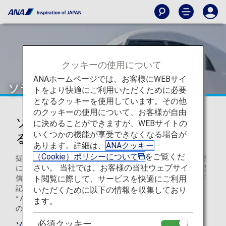
クッキーの使用について
ANAホームページでは、お客様にWEBサイ
ソラシドエア（6J）
トをより快適にご利用いただくために必要
となるクッキーを使用しています。その他
のクッキーの使用について、お客様が自由
ソラシドエアコードシェアに関す
に決めることができますが、WEBサイトの
いくつかの機能が享受できなくなる場合が
る情報
あります。詳細は、
ANAクッキー
（Cookie）ポリシーについて
をご覧くだ
提携航空会社の機材および乗務員で運航するコードシェア便
さい。 当社では、お客様の当社ウェブサイ
において、空港での手続き、機内でのサービス、運航情報配
ト閲覧に際して、サービスを快適にご利用
信は各運航会社の基準により異なります。ご利用の際には下
記内容をご確認ください。
いただくために以下の情報を収集しており
* ANA便（コードシェア便含む）のご搭乗に際しては、ANA
ます。
の旅客手荷物運送約款が適用になります。
必須クッキー
ソラシドエアのサイトをご確認ください
。