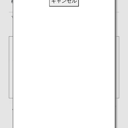
キャンセル
機内サービス
南アフリカ航空のサービス基準に準じ
ます。
マイル積算
ANAマイレージクラブ
か提携航空会社
のプログラムかいずれかをお選びくだ
さい。