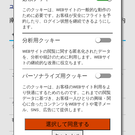
コードシェア便一覧
このクッキーは、WEBサイトの一般的な動作の
ために必要です。お客様が安全にフライトを予
南アフリカ航空（SA）のフライトのご案内
約したり、ログイン状態を継続できるようにし
ます。
サービス
説明
分析用クッキー
チェックイン
南アフリカ航空（SA）のチェックイン
WEBサイトの閲覧に関する匿名化されたデータ
カウンターでの手続きとなります。出
を、分析や統計のために利用します。WEBサイ
発ターミナルはお客様のeチケットで
トの継続的な改善に役立ちます。
ご確認ください。
ご利用便名の確認
搭乗券は南アフリカ航空便名（SA）で
パーソナライズ用クッキー
表示されます。空港内の案内表示は、
NH・SA両便名またはSA便名のみで表
このクッキーは、お客様のWEBサイト利用をよ
り快適にするためのものです。これまでの閲覧
示されます。
データに基づき、お客様一人ひとりの興味・関
ラウンジのご利用
ラウンジのご利用については
ラウンジ
心に合ったコンテンツをWEBサイトや電子メー
のご案内
をご覧ください
ル、SNS、広告にて提供します。
客室乗務員
南アフリカ航空の客室乗務員が乗務し
選択して同意する
ます。