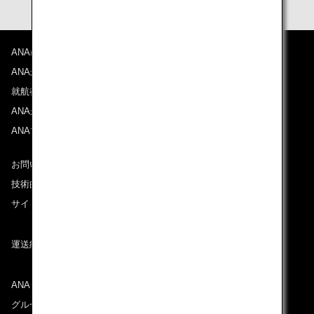
ANAについて
ANAからのお知らせ
就航都市
ANAがお約束する体験
ANAマイレージクラブ
お問い合わせ
技術的なお問い合わせ（推奨環境）
サイトマップ
運送約款
ANAグループについて
グループ企業一覧