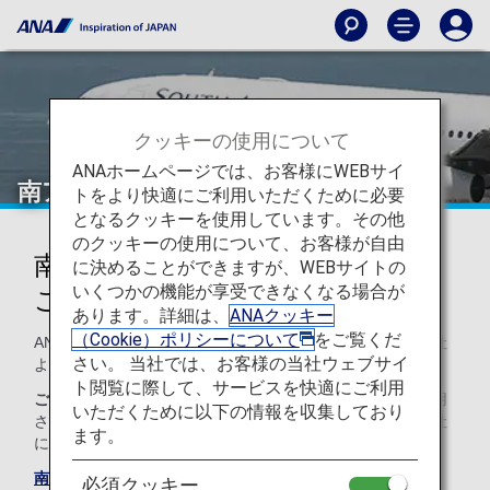
クッキーの使用について
ANAホームページでは、お客様にWEBサイ
南アフリカ航空（SA）
トをより快適にご利用いただくために必要
となるクッキーを使用しています。その他
のクッキーの使用について、お客様が自由
南アフリカ航空のコードシェアの
に決めることができますが、WEBサイトの
いくつかの機能が享受できなくなる場合が
ご案内
あります。詳細は、
ANAクッキー
（Cookie）ポリシーについて
をご覧くだ
ANAとのコードシェア便のサービスは以下のとおり運航会社
さい。 当社では、お客様の当社ウェブサイ
より提供されます。
ト閲覧に際して、サービスを快適にご利用
ご注意
コードシェア便は通例、運航会社の規約や条件が適用
いただくために以下の情報を収集しており
されます。詳細については、ご予約時、もしくは各運航会社
ます。
に直接お問い合わせください。
南アフリカ航空のサイト
必須クッキー