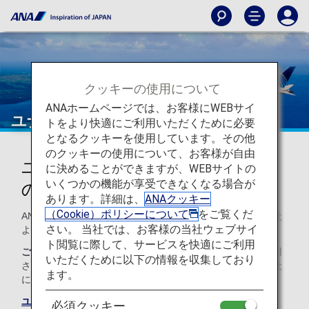
クッキーの使用について
ANAホームページでは、お客様にWEBサイ
ユナイテッド航空（UA）
トをより快適にご利用いただくために必要
となるクッキーを使用しています。その他
のクッキーの使用について、お客様が自由
ユナイテッド航空のコードシェア
に決めることができますが、WEBサイトの
いくつかの機能が享受できなくなる場合が
のご案内
あります。詳細は、
ANAクッキー
（Cookie）ポリシーについて
をご覧くだ
ANAとのコードシェア便のサービスは以下のとおり運航会社
さい。 当社では、お客様の当社ウェブサイ
より提供されます。
ト閲覧に際して、サービスを快適にご利用
ご注意
コードシェア便は通例、運航会社の規約や条件が適用
いただくために以下の情報を収集しており
されます。詳細については、ご予約時、もしくは各運航会社
ます。
に直接お問い合わせください。
ユナイテッド航空のサイト
必須クッキー