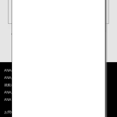
ANAについて
ANAからのお知らせ
就航都市
ANAがお約束する体験
ANAマイレージクラブ
お問い合わせ