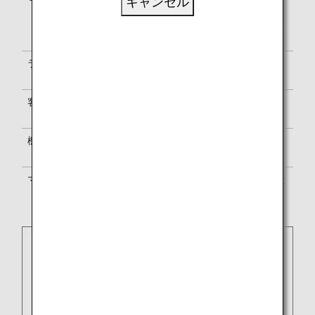
キャンセル
で表示されます。空港内の案内表示
は、NH・UA両便名またはUA便名のみ
で表示されます。
ラウンジのご利用
ラウンジのご利用については
ラウンジ
のご案内
をご覧ください。
客室乗務員
ユナイテッド航空の客室乗務員が乗務
します。
機内サービス
ユナイテッド航空のサービス基準に準
じます。
マイル積算
ANAマイレージクラブ
か提携航空会社
のプログラムかいずれかをお選びくだ
さい。