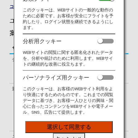
コードシェア便一覧
このクッキーは、WEBサイトの一般的な動作の
ために必要です。お客様が安全にフライトを予
ユナイテッド航空（UA）のフライトのご
約したり、ログイン状態を継続できるようにし
ます。
案内
分析用クッキー
サービス
説明
WEBサイトの閲覧に関する匿名化されたデータ
を、分析や統計のために利用します。WEBサイ
チェックイン
ユナイテッド航空（UA）のチェックイ
トの継続的な改善に役立ちます。
ンカウンターでの手続きとなります。
出発ターミナルはお客様のeチケット
パーソナライズ用クッキー
でご確認ください。
運航会社
ユナイテッドエクスプレスとして運航
このクッキーは、お客様のWEBサイト利用をよ
り快適にするためのものです。これまでの閲覧
する下記の航空会社の場合もありま
データに基づき、お客様一人ひとりの興味・関
す。
心に合ったコンテンツをWEBサイトや電子メー
ゴー・ジェット / メサ航空 / スカイウ
ル、SNS、広告にて提供します。
ェスト / リパブリック航空
サービスは、ユナイテッド航空の運航
便と異なる場合があります。
選択して同意する
ご利用便名の確認
搭乗券はユナイテッド航空便名（UA）