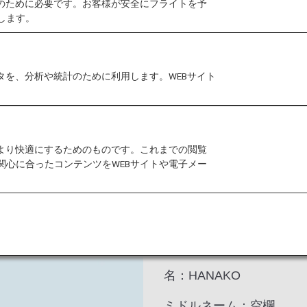
作のために必要です。お客様が安全にフライトを予
します。
ート）名と航空券名が一致しないとご搭乗いただけませ
致させてください。​
タを、分析や統計のために利用します。WEBサイト
をより快適にするためのものです。これまでの閲覧
関心に合ったコンテンツをWEBサイトや電子メー
（入力）
姓：SORANO
名：HANAKO
ミドルネーム：空欄