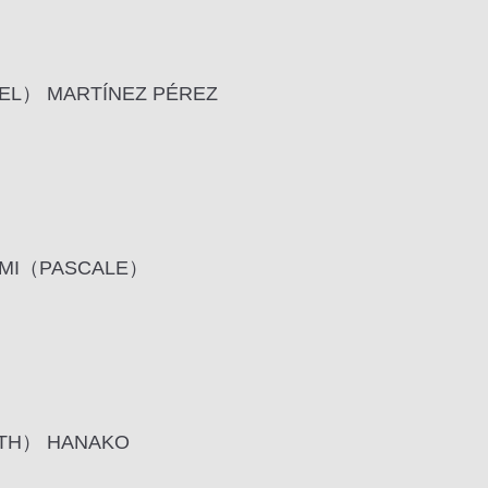
 MARTÍNEZ PÉREZ
I（PASCALE）
H） HANAKO