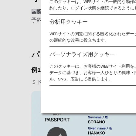
このクッキーは、WEBサイトの一般的な動
約したり、ログイン状態を継続できるように
国際線ご利用時は、渡航書類（例 パスポ
予約時の氏名入力はパスポート名と完全一
分析用クッキー
WEBサイトの閲覧に関する匿名化されたデー
の継続的な改善に役立ちます。
パスポート表記と入力例
パーソナライズ用クッキー
このクッキーは、お客様のWEBサイト利用
例1
データに基づき、お客様一人ひとりの興味・
ル、SNS、広告にて提供します。
ミドルネームがない場合