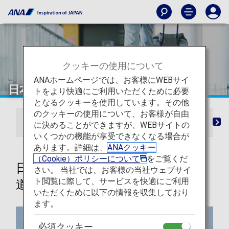
クッキーの使用について
ANAホームページでは、お客様にWEBサイ
日本での移動・交通ガイド
トをより快適にご利用いただくために必要
となるクッキーを使用しています。その他
のクッキーの使用について、お客様が自由
バス・鉄道・タクシー手配
空港アクセス検索
に決めることができますが、WEBサイトの
いくつかの機能が享受できなくなる場合が
あります。詳細は、
ANAクッキー
（Cookie）ポリシーについて
をご覧くだ
日本到着後の移動手段：バス・鉄
さい。 当社では、お客様の当社ウェブサイ
ト閲覧に際して、サービスを快適にご利用
道・タクシー手配
いただくために以下の情報を収集しており
ます。
必須クッキー