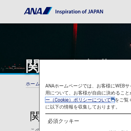
関西国際空港
ホーム
ご旅行の準備
空港と都市に関する
ANAホームページでは、お客様にWE
用について、お客様が自由に決めること
ー（Cookie）ポリシーについて
をご覧
に以下の情報を収集しております。
関西国際空港からの
必須クッキー
このページでは、関西国際空港から目的地