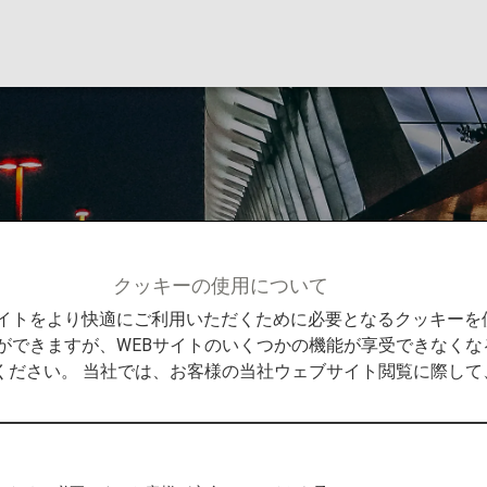
クッキーの使用について
情報
関西国際空港
Bサイトをより快適にご利用いただくために必要となるクッキー
ができますが、WEBサイトのいくつかの機能が享受できなくな
ください。 当社では、お客様の当社ウェブサイト閲覧に際し
発着
までの役立つ情報をご紹介します。