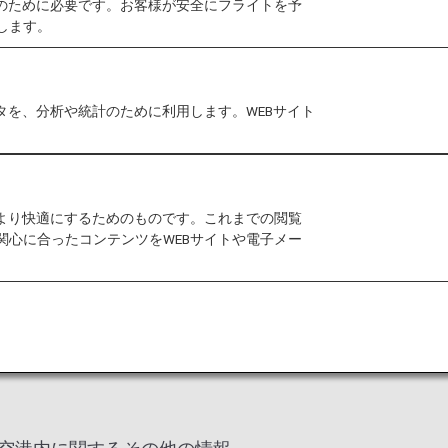
作のために必要です。お客様が安全にフライトを予
します。
タを、分析や統計のために利用します。WEBサイト
事に伴い、一部実際のロケーションと異なる場合がござい
事のお知らせ
をご確認ください。
をより快適にするためのものです。これまでの閲覧
関心に合ったコンテンツをWEBサイトや電子メー
 Web
（入国・帰国審査と税関申告のオンライン手続き
セス
ご案内