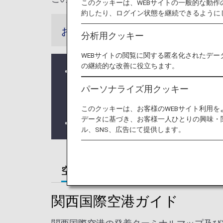
このクッキーは、WEBサイトの一般的な動
約したり、ログイン状態を継続できるように
お知らせ
分析用クッキー
WEBサイトの閲覧に関する匿名化されたデー
の継続的な改善に役立ちます。
ターミナルビル改修工事について
ターミナルビルリノベーション工
パーソナライズ用クッキー
ターミナルビルリノベーション工
このクッキーは、お客様のWEBサイト利用
データに基づき、お客様一人ひとりの興味・
日本入国・帰国時には、
Visit Japan
ル、SNS、広告にて提供します。
空港ガイド
都市情報・空港アク
関西国際空港ガイド