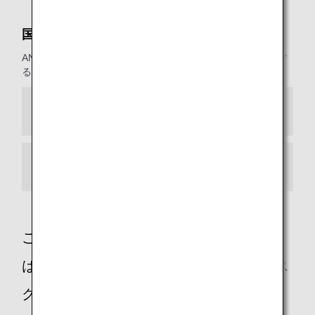
国際線のサービス
ANA便名で他社が運航する便および他社便名でANAが運航す
る便における主なサービス提供。
ANA便名で他社が運航する便
他社便名でANAが運航する便
ご不明な点や、ご不安をお持ちのお客様
は、ANAおからだの不自由な方の相談デス
クに遠慮なくお問い合わせください。