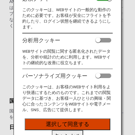
ANA便名で提携航空会社が運航するコードシェア便について
は、運航会社の規定・サービスが適用されます。ANAグルー
このクッキーは、WEBサイトの一般的な動作の
プとはお手伝い内容が異なりますので、お申し込みいただけ
ために必要です。お客様が安全にフライトを予
ない場合がございます。詳しくは各運航会社にお問い合わせ
約したり、ログイン状態を継続できるようにし
ください。
ます。
ストレッチャー利用のお客様
分析用クッキー
重傷病人のお客様
WEBサイトの閲覧に関する匿名化されたデータ
を、分析や統計のために利用します。WEBサイ
単独歩行の困難なお客様
トの継続的な改善に役立ちます。
電動車いすをご利用のお客様
パーソナライズ用クッキー
目の不自由なお客様（全盲の方の単独搭乗の場合）
このクッキーは、お客様のWEBサイト利用をよ
医療用酸素ボンベの持ち込み吸入をされるお客様
り快適にするためのものです。これまでの閲覧
データに基づき、お客様一人ひとりの興味・関
国際線
心に合ったコンテンツをWEBサイトや電子メー
ル、SNS、広告にて提供します。
国際線における提携各社は
コードシェアについて（国際線）
をご確認ください。
選択して同意する
日本国内線のサービス