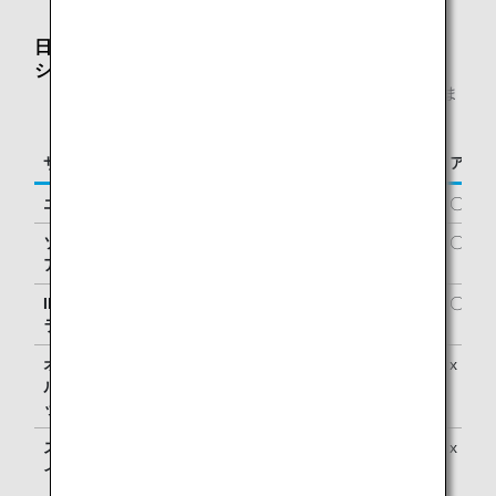
日本国内線のANA便名で提携各社が運航するコード
シェア便における主なサービス提供一覧表
* 「〇」はサービスあり、「×」はサービスなしを表しま
す。
サービス名
酸素ボンベ持ち込み
酸素ボンベ貸し出し
アシス
エアドゥ
〇
〇
〇
ソラシドエ
〇
〇
〇
ア
IBEXエア
〇
x
〇
ラインズ
オリエンタ
〇
x
x
ルエアブリ
ッジ
スターフラ
〇
x
x
イヤー