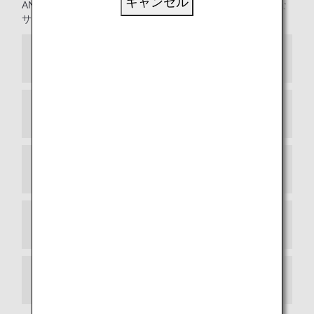
キャンセル
ANA便名で提携各社が運航するコードシェア便における主な
サービス提供。
エアドゥ
ソラシドエア
IBEXエアラインズ
オリエンタルエアブリッジ
スターフライヤー