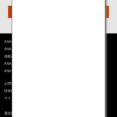
おからだの不自由な方の相談デスク
ANAについて
ANAからのお知らせ
就航都市
ANAがお約束する体験
ANAマイレージクラブ
お問い合わせ
技術的なお問い合わせ（推奨環境）
サイトマップ
運送約款