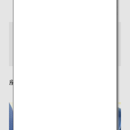
日本国内線の一部の機種では、お付き添いの方なしで
はご搭乗いただけない場合がありますので、事前にお
問い合わせください。
ご注意
お付き添いの方には、空港内、搭乗時、飛行中、降機時
の介助および緊急避難時の援助などをお願いします。客
室乗務員は医療行為や介助を承ることができませんの
で、必ずお付き添いの方がご対応ください。また、介助
に必要な物品は、お客様ご自身にてご用意ください。
座席指定について