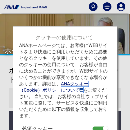
クッキーの使用について
ANAホームページでは、お客様にWEBサイ
ホーチミン
トをより快適にご利用いただくために必要
となるクッキーを使用しています。その他
のクッキーの使用について、お客様が自由
ホーチミンシティ タンソンニャッ
に決めることができますが、WEBサイトの
いくつかの機能が享受できなくなる場合が
ト国際空港ラウンジ
あります。詳細は、
ANAクッキー
（Cookie）ポリシーについて
をご覧くだ
さい。 当社では、お客様の当社ウェブサイ
お知らせ
ト閲覧に際して、サービスを快適にご利用
いただくために以下の情報を収集しており
ます。
ご利用頂けるラウンジは混雑状況により異なりま
す。搭乗手続き時にチェックインカウンターにてご
必須クッキー