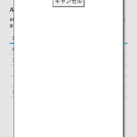
キャンセル
ル・サイゴンネイズラウンジ：
ANAグループ運航便
をご利用の、以下に該当するお客様が対
象となります。
クラス／ステイタス
ご同行者
ビジネスクラス
-
プレミアムエコノミー *1
-
「ダイヤモンドサービス」メンバー
1名様 *2
「プラチナサービス」メンバー
1名様 *2
スーパーフライヤーズ会員
1名様 *2
「スター アライアンス・ゴールド」メンバー
1名様 *2
*1.
ANA運航便ご利用時に限ります。
*2.
メンバーご本人様と同一便でご出発の際にラウンジを