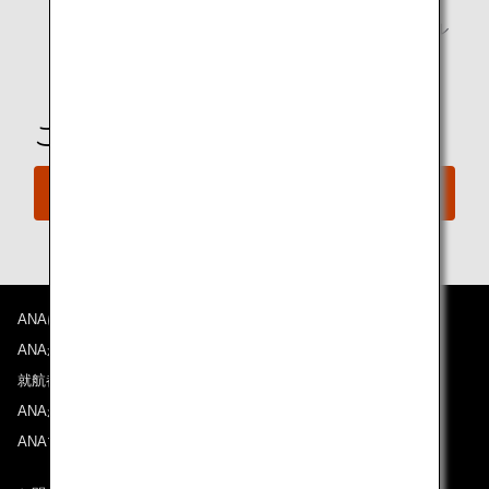
法律上飲酒が可能なご年齢のお客様にのみ、アルコール
飲料
ご予約の準備は整いましたか？
今すぐ予約
ANAについて
ANAからのお知らせ
就航都市
ANAがお約束する体験
ANAマイレージクラブ