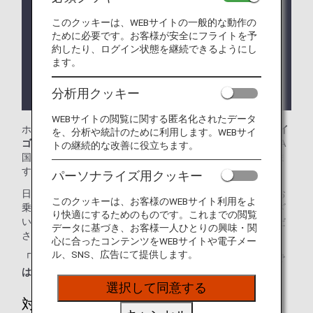
案内させていただきます。
このクッキーは、WEBサイトの一般的な動作の
ラウンジ所有者がANAではない空港においては事前
ために必要です。お客様が安全にフライトを予
告知なくサービス、営業時間が変更する可能性がご
約したり、ログイン状態を継続できるようにし
ざいます。
ます。
ラウンジが所在する国や州により入室条件に制約が
分析用クッキー
ある場合がございます。
WEBサイトの閲覧に関する匿名化されたデータ
ホーチミンシティ タンソンニャット国際空港では、
ル・サイ
を、分析や統計のために利用します。WEBサイ
ゴンネイズラウンジ
をご利用いただけます。本ページはANA
トの継続的な改善に役立ちます。
国際線を利用される際のラウンジ入室基準を記載しておりま
す。
パーソナライズ用クッキー
日本国外の空港にて、ANA国際線から他航空会社国内線にお
このクッキーは、お客様のWEBサイト利用をよ
乗り継ぎの場合には、ラウンジ入室基準が異なる場合がござ
り快適にするためのものです。これまでの閲覧
います。入室基準に関しては各運航会社にお問い合わせくだ
データに基づき、お客様一人ひとりの興味・関
さい。
心に合ったコンテンツをWEBサイトや電子メー
ル、SNS、広告にて提供します。
「ANA SUITE LOUNGE」ご利用券は、こちらのラウンジで
はご利用いただけません。
選択して同意する
対象のお客様