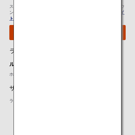
ご利用いただけます。
スター アライアンス有料ラウンジ会員のお客様の当空港ラウ
ンジのご利用については、
スター アライアンスのウェブサイ
ト
にてご確認ください。
空港MAPはこちらをご覧ください。
ラウンジ所有者
ル・サイゴンネイズラウンジ：
ホーチミン空港
サービス内容
ラウンジによって以下の内容が異なる場合があります。
ビジネスサポート環境
シャワー施設
新聞・雑誌