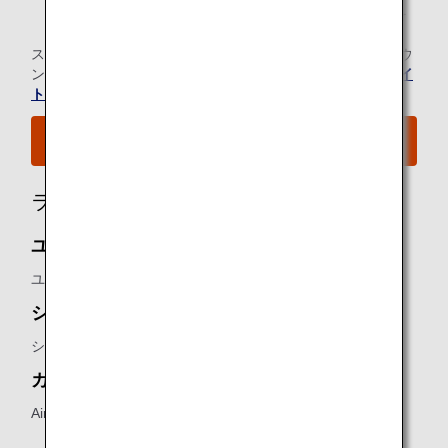
*1.
メンバーご本人様と同一便でご出発の際にラウンジを
ご利用いただけます。
スター アライアンス有料ラウンジ会員のお客様の当空港ラウ
ンジのご利用については、
スター アライアンスのウェブサイ
ト
にてご確認ください。
空港MAPはこちらをご覧ください。
ラウンジ所有者
ユナイテッド クラブ：
ユナイテッド航空
シルバークリスラウンジ：
シンガポール航空
カイララウンジ：
Airport Dimensions