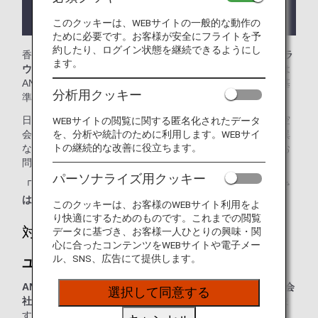
ラウンジが所在する国や州により入室条件に制約が
ある場合があります。
このクッキーは、WEBサイトの一般的な動作の
ために必要です。お客様が安全にフライトを予
約したり、ログイン状態を継続できるようにし
香港国際空港では、
ユナイテッド クラブ
、
シルバークリスラ
ます。
ウンジ
、
カイララウンジ
をご利用いただけます。本ページは
ANAグループ運航便国際線を利用される際のラウンジ入室基
分析用クッキー
準を記載しております。
日本国外の空港にて、ANAグループ運航便国際線から他航空
WEBサイトの閲覧に関する匿名化されたデータ
を、分析や統計のために利用します。WEBサイ
会社国内線にお乗り継ぎの場合には、ラウンジ入室基準が異
トの継続的な改善に役立ちます。
なる場合がございます。入室基準に関しては各運航会社にお
問い合わせください。
パーソナライズ用クッキー
「ANA SUITE LOUNGE」ご利用券は、こちらのラウンジで
はご利用いただけません。
このクッキーは、お客様のWEBサイト利用をよ
り快適にするためのものです。これまでの閲覧
対象のお客様
データに基づき、お客様一人ひとりの興味・関
心に合ったコンテンツをWEBサイトや電子メー
ル、SNS、広告にて提供します。
ユナイテッド クラブ：
ANAグループ運航便または他スター アライアンス加盟航空会
選択して同意する
社運航便
をご利用の、以下に該当するお客様が対象となりま
す。