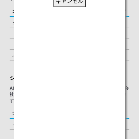
キャンセル
クラス／ステイタス
ご同行者
ビジネスクラス
-
「ダイヤモンドサービス」メンバー
1名様 *1
「プラチナサービス」メンバー
1名様 *1
スーパーフライヤーズ会員
1名様 *1
「スター アライアンス・ゴールド」メンバー
1名様 *1
シルバークリスラウンジ：
ANAグループ運航便または他スター アライアンス加盟航空会
社運航便
をご利用の、以下に該当するお客様が対象となりま
す。
クラス／ステイタス
ご同行者
ビジネスクラス
-
「ダイヤモンドサービス」メンバー
1名様 *1