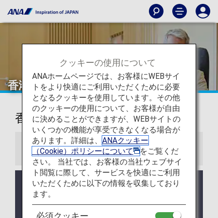
クッキーの使用について
ANAホームページでは、お客様にWEBサイ
香港
トをより快適にご利用いただくために必要
となるクッキーを使用しています。その他
のクッキーの使用について、お客様が自由
香港国際空港ラウンジ
に決めることができますが、WEBサイトの
いくつかの機能が享受できなくなる場合が
あります。詳細は、
ANAクッキー
お知らせ
（Cookie）ポリシーについて
をご覧くだ
さい。 当社では、お客様の当社ウェブサイ
ト閲覧に際して、サービスを快適にご利用
いただくために以下の情報を収集しており
ラウンジ所有者がANAではない空港においては事前
告知なくサービス、営業時間が変更する可能性があ
ます。
ります。
必須クッキー