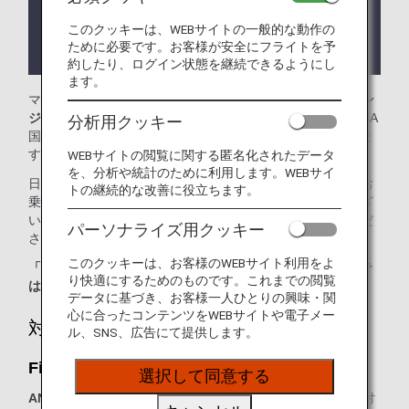
ります。
このクッキーは、WEBサイトの一般的な動作の
ラウンジが所在する国や州により入室条件に制約が
ために必要です。お客様が安全にフライトを予
ある場合があります。
約したり、ログイン状態を継続できるようにし
ます。
マニラ-ニノイ・アキノ国際空港では、
First Meridianラウン
ジ、PAGSSラウンジ
をご利用いただけます。本ページはANA
分析用クッキー
国際線を利用される際のラウンジ入室基準を記載しておりま
す。
WEBサイトの閲覧に関する匿名化されたデータ
を、分析や統計のために利用します。WEBサイ
日本国外の空港にて、ANA国際線から他航空会社国内線にお
トの継続的な改善に役立ちます。
乗り継ぎの場合には、ラウンジ入室基準が異なる場合がござ
います。入室基準に関しては各運航会社にお問い合わせくだ
パーソナライズ用クッキー
さい。
このクッキーは、お客様のWEBサイト利用をよ
「ANA SUITE LOUNGE」ご利用券は、こちらのラウンジで
り快適にするためのものです。これまでの閲覧
はご利用いただけません。
データに基づき、お客様一人ひとりの興味・関
心に合ったコンテンツをWEBサイトや電子メー
対象のお客様
ル、SNS、広告にて提供します。
First Meridianラウンジ：
選択して同意する
ANAグループ運航便
をご利用の、以下に該当するお客様が対