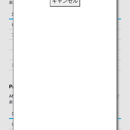
キャンセル
象となります。
クラス／ステイタス
ご同行者
ビジネスクラス
-
プレミアムエコノミー *1
-
「ダイヤモンドサービス」メンバー
1名様 *2
「プラチナサービス」メンバー
1名様 *2
スーパーフライヤーズ会員
1名様 *2
「スター アライアンス・ゴールド」メンバー
1名様 *2
PAGSSラウンジ：
ANAグループ運航便
をご利用の、以下に該当するお客様が対
象となります。
クラス／ステイタス
ご同行者
ビジネスクラス
-