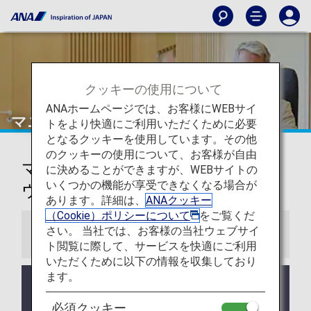
クッキーの使用について
ANAホームページでは、お客様にWEBサイ
マニラ
トをより快適にご利用いただくために必要
となるクッキーを使用しています。その他
のクッキーの使用について、お客様が自由
マニラ-ニノイ・アキノ国際空港ラ
に決めることができますが、WEBサイトの
いくつかの機能が享受できなくなる場合が
ウンジ
あります。詳細は、
ANAクッキー
（Cookie）ポリシーについて
をご覧くだ
さい。 当社では、お客様の当社ウェブサイ
お知らせ
ト閲覧に際して、サービスを快適にご利用
いただくために以下の情報を収集しており
ます。
ラウンジ所有者がANAではない空港においては事前
告知なくサービス、営業時間が変更する可能性があ
必須クッキー