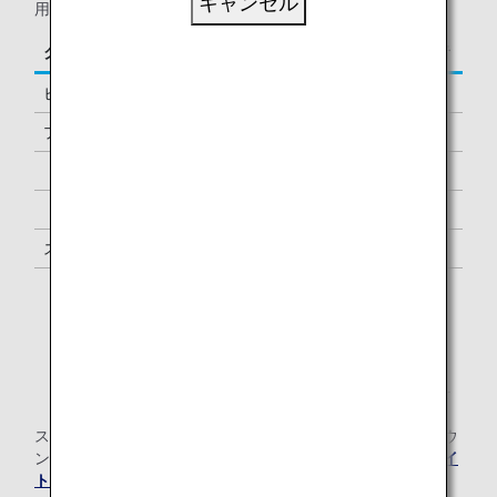
キャンセル
用の、以下に該当するお客様が対象となります。
クラス／ステイタス
ご同行者
ビジネスクラス
-
プレミアムエコノミー *1
-
「ダイヤモンドサービス」メンバー
1名様 *2
「プラチナサービス」メンバー
1名様 *2
スーパーフライヤーズ会員
1名様 *2
「スター アライアンス・ゴールド」メンバー
1名様 *2
*1.
ANA運航便ご利用時に限ります。
*2.
メンバーご本人様と同一便でご出発の際にラウンジを
ご利用いただけます。
スター アライアンス有料ラウンジ会員のお客様の当空港ラウ
ンジのご利用については、
スター アライアンスのウェブサイ
ト
にてご確認ください。