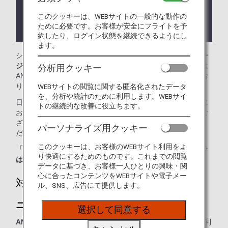
ります。
このクッキーは、WEBサイトの一般的な動作の
ラウンジが所在する国や州により入室条件に制約が
ために必要です。お客様が安全にフライトを予
ある場合があります。
約したり、ログイン状態を継続できるようにし
ます。
シドニー・キングスフォード・スミス国際空港では、
ニュー
ジーランド航空ラウンジ
をご利用いただけます。本ページは
分析用クッキー
ANA国際線を利用される際のラウンジ入室基準を記載してお
ります。
WEBサイトの閲覧に関する匿名化されたデータ
を、分析や統計のために利用します。WEBサイ
日本国外の空港にて、ANA国際線から他航空会社の国内線に
トの継続的な改善に役立ちます。
お乗り継ぎの場合には、ラウンジ入室基準が異なる場合がご
ざいます。入室基準に関しては各運航会社にお問い合わせく
パーソナライズ用クッキー
ださい。
このクッキーは、お客様のWEBサイト利用をよ
「ANA SUITE LOUNGE」ご利用券は、こちらのラウンジで
り快適にするためのものです。これまでの閲覧
はご利用いただけません。
データに基づき、お客様一人ひとりの興味・関
心に合ったコンテンツをWEBサイトや電子メー
対象のお客様
ル、SNS、広告にて提供します。
ニュージーランド航空ラウンジ：
選択して同意する
ANAまたは他スター アライアンス加盟航空会社運航便
をご利