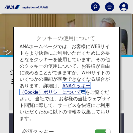
クッキーの使用について
ANAホームページでは、お客様にWEBサイ
シドニー
トをより快適にご利用いただくために必要
となるクッキーを使用しています。その他
のクッキーの使用について、お客様が自由
シドニー・キングスフォード・ス
に決めることができますが、WEBサイトの
いくつかの機能が享受できなくなる場合が
ミス国際空港ラウンジ
あります。詳細は、
ANAクッキー
（Cookie）ポリシーについて
をご覧くだ
さい。 当社では、お客様の当社ウェブサイ
お知らせ
ト閲覧に際して、サービスを快適にご利用
いただくために以下の情報を収集しており
ます。
ラウンジ所有者がANAではない空港においては事前
告知なくサービス、営業時間が変更する可能性があ
必須クッキー