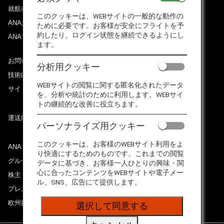
就航都市
このクッキーは、WEBサイトの一般的な動作の
ANAがお約束する体験
ために必要です。お客様が安全にフライトを予
約したり、ログイン状態を継続できるようにし
ANAマイレージクラブ
ます。
お問い合わせ
分析用クッキー
技術的なお問い合わせ（推奨環境）
WEBサイトの閲覧に関する匿名化されたデータ
サイトマップ
を、分析や統計のために利用します。WEBサイ
トの継続的な改善に役立ちます。
運送約款
パーソナライズ用クッキー
このクッキーは、お客様のWEBサイト利用をよ
ANAグループについて
り快適にするためのものです。これまでの閲覧
グループ企業一覧
データに基づき、お客様一人ひとりの興味・関
心に合ったコンテンツをWEBサイトや電子メー
株主・投資家情報
ル、SNS、広告にて提供します。
プレスリリース
欧州採用情報
選択して同意する