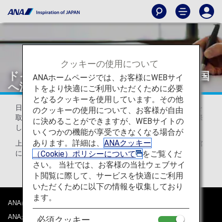
クッキーの使用について
ドイツを経由してシェンゲン協定加盟国
ANAホームページでは、お客様にWEBサイ
へ渡航する際の査証について
トをより快適にご利用いただくために必要
となるクッキーを使用しています。その他
日本国籍旅客が、ドイツを除くシェンゲン域内の滞在査証を
のクッキーの使用について、お客様が自由
取得する目的で渡航する場合、経由地ドイツの入国審査に際
に決めることができますが、WEBサイトの
しシェンゲン査証が必要となりますのでご留意ください。
いくつかの機能が享受できなくなる場合が
あります。詳細は、
ANAクッキー
上記条件に該当される場合は、最寄のドイツ大使館・領事館
（Cookie）ポリシーについて
をご覧くだ
にお問い合わせください。
さい。 当社では、お客様の当社ウェブサイ
ト閲覧に際して、サービスを快適にご利用
いただくために以下の情報を収集しており
ます。
ANAについて
ANAからのお知らせ
必須クッキー