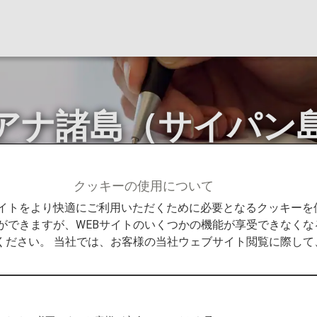
アナ諸島（サイパン
更について
クッキーの使用について
せ
グアム・北マリアナ諸島（サイパン島、テニアン島など
Bサイトをより快適にご利用いただくために必要となるクッキー
ができますが、WEBサイトのいくつかの機能が享受できなくな
ください。 当社では、お客様の当社ウェブサイト閲覧に際し
テニアン島など）入国要件変更のおしらせ