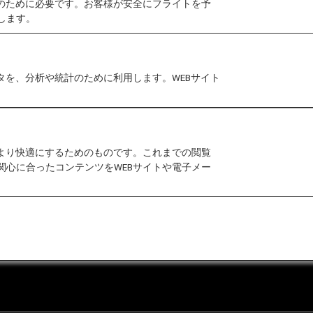
作のために必要です。お客様が安全にフライトを予
します。
月30日より 以下の通り変更になります。
詳細はグアム
確認ください。
タを、分析や統計のために利用します。WEBサイト
をより快適にするためのものです。これまでの閲覧
関心に合ったコンテンツをWEBサイトや電子メー
合わせ
運送約款
なお問い合わせ（推奨環境）
マップ