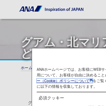
グアム・北マリ
ど）入国要件変
ホーム
ご旅行の準備
各国の特別なお知ら
ANAホームページでは、お客様にWE
用について、お客様が自由に決めること
ー（Cookie）ポリシーについて
をご覧
に以下の情報を収集しております。
必須クッキー
グアム・北マリアナ諸島（サイパン島、