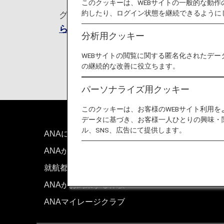
このクッキーは、WEBサイトの一般的な動
約したり、ログイン状態を継続できるように
グアム及び北マリアナ諸島への入国が11
らせ （2024年11月30日～）
よりご
分析用クッキー
WEBサイトの閲覧に関する匿名化されたデー
の継続的な改善に役立ちます。
パーソナライズ用クッキー
このクッキーは、お客様のWEBサイト利用
データに基づき、お客様一人ひとりの興味・
ル、SNS、広告にて提供します。
ANAについて
お問い
ANAからのお知らせ
技術的
就航都市
サイト
ANAがお約束する体験
ANAマイレージクラブ