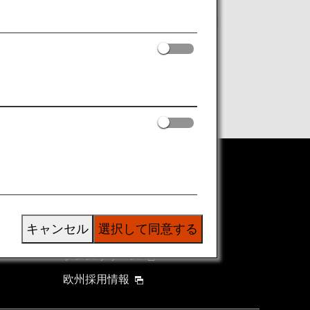
・北マリアナ諸島の入国要件変更のお知
ANAグループについて
グループ企業一覧
キャンセル
選択して同意する
株主・投資家情報
プレスリリース
欧州採用情報