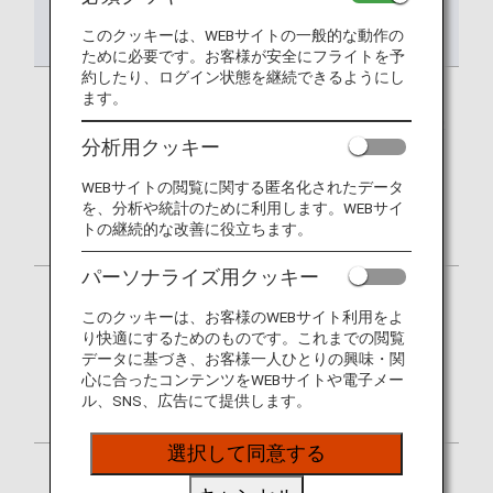
渡航先
対象
詳細
このクッキーは、WEBサイトの一般的な動作の
ために必要です。お客様が安全にフライトを予
約したり、ログイン状態を継続できるようにし
ます。
米国
ビザ免除プログ
米国渡航におけ
ラム(Visa
るESTA申請につ
分析用クッキー
Waiver
いて
Program/VWP)
WEBサイトの閲覧に関する匿名化されたデータ
対象国籍（日本
を、分析や統計のために利用します。WEBサイ
を含む）のお客
トの継続的な改善に役立ちます。
様
パーソナライズ用クッキー
米国
グアム・北マリ
グアムー北マリ
このクッキーは、お客様のWEBサイト利用をよ
アナ諸島（サイ
アナ諸島連邦電
り快適にするためのものです。これまでの閲覧
パン島、テニア
子渡航認証
データに基づき、お客様一人ひとりの興味・関
ン島など）へ入
「Guam-CNMI
心に合ったコンテンツをWEBサイトや電子メー
国されるお客様
ETA」について
ル、SNS、広告にて提供します。
選択して同意する
カナダ
以下すべての条
カナダへの渡航