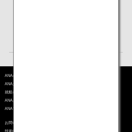
travel
authorisation：
ETA）の取得が
必要です。
詳細は
ETA公式
ページ （英語）
をご確認く
ださい。
ANAについて
ANAからのお知らせ
就航都市
ANAがお約束する体験
ANAマイレージクラブ
お問い合わせ
技術的なお問い合わせ（推奨環境）