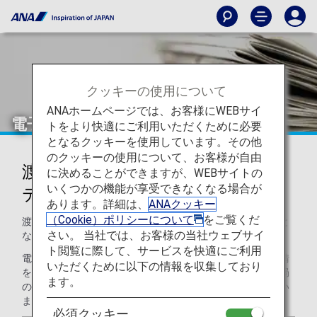
クッキーの使用について
ANAホームページでは、お客様にWEBサイ
電子渡航認証システムの申請について
トをより快適にご利用いただくために必要
となるクッキーを使用しています。その他
のクッキーの使用について、お客様が自由
渡航先により、電子渡航認証シス
に決めることができますが、WEBサイトの
いくつかの機能が享受できなくなる場合が
テムの申請が必要です
あります。詳細は、
ANAクッキー
（Cookie）ポリシーについて
をご覧くだ
渡航先により、事前に電子渡航認証システムの申請が必要と
さい。 当社では、お客様の当社ウェブサイ
なります。
ト閲覧に際して、サービスを快適にご利用
電子渡航認証システム申請対象のお客様にも関わらず、申請
いただくために以下の情報を収集しており
を完了されていないお客様は、渡航・乗継する国・地域当局
ます。
の指示により、弊社便にご搭乗いただけない可能性がござい
ます。事前に申請手続きをお済ませください。
必須クッキー