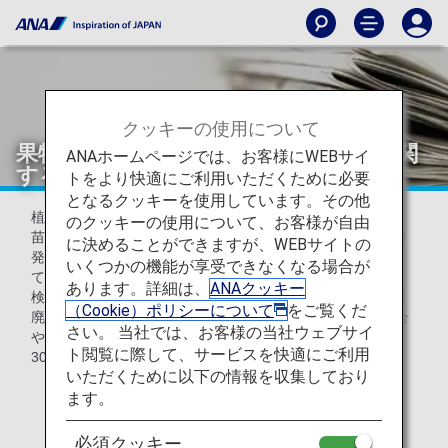
クッキーの使用について
果物・花・穀類など植物の持ち込みに関
ANAホームページでは、お客様にWEBサイ
する重要なお知らせ（植物防疫所）
トをより快適にご利用いただくために必要
となるクッキーを使用しています。その他
植物防疫法により、果実、野菜、穀類、豆類、切花、種子、
のクッキーの使用について、お客様が自由
苗木等の植物類を日本へ持ち込むには輸出国政府機関により
に決めることができますが、WEBサイトの
発行された検査証明書（Phytosanitary certificate）を添付し
いくつかの機能が享受できなくなる場合が
て、輸入検査を受ける必要があります。
あります。詳細は、
ANAクッキー
検査証明書が添付されていない植物は、植物防疫法に基づき
（Cookie）ポリシーについて
をご覧くだ
廃棄処分となります。検査証明書を添付せずに輸入した場合
さい。 当社では、お客様の当社ウェブサイ
や輸入時の検査を受けなかった場合は、3年以下の懲役又は
ト閲覧に際して、サービスを快適にご利用
300万円以下の罰金が科せられる場合があります。
いただくために以下の情報を収集しており
ます。
最新情報は、
農林水産省植物防疫所のウェブサイト
をご参照下さい。
必須クッキー