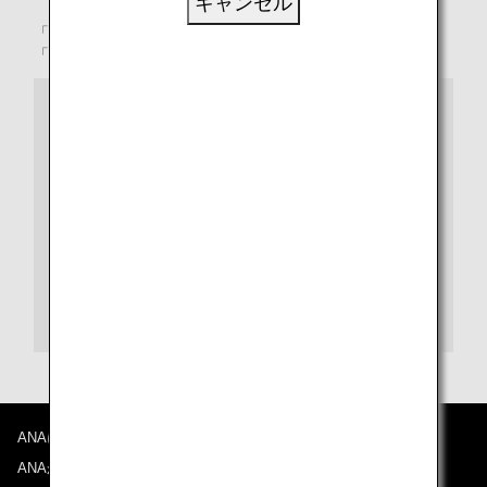
キャンセル
「土」、「土付きの植物」、「植物を害する検疫病害虫」、
「イネワラ及びイネモミ（朝鮮半島及び台湾を除く）」
果物・花・種・穀類・お米・野菜・苗・穂木などの植物
を日本に持ち込むお客様へ
持ち出す国や地域によって、条件は変わります。
植物防疫所のウェブサイトでは、
規制の有無を確認する
サイト
、
輸入条件に関するデータベース
を掲載
しています。
旅行者向けひとくちメモ
、
海外旅行をされる方々か
らお寄せいただいたご質問
などもご利用下さい。
ご不明な点があれば
植物防疫所
へお問い合わせくだ
さい。
ANAについて
ANAからのお知らせ