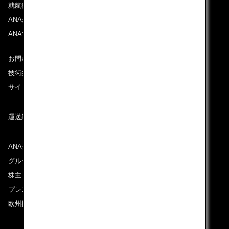
就航都市
ANAがお約束する体験
ANAマイレージクラブ
お問い合わせ
技術的なお問い合わせ（推奨環境）
サイトマップ
運送約款
ANAグループについて
グループ企業一覧
株主・投資家情報
プレスリリース
欧州採用情報