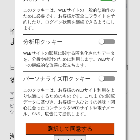
国・地域から野菜・果物の種類別に規制の有無を確認
このクッキーは、WEBサイトの一般的な動作の
できるページ
もご利用下さい。
ために必要です。お客様が安全にフライトを予
約したり、ログイン状態を継続できるようにし
ます。
輸入禁止品（持ち出す国や地域に
よって条件は異なります）
分析用クッキー
WEBサイトの閲覧に関する匿名化されたデータ
を、分析や統計のために利用します。WEBサイ
トの継続的な改善に役立ちます。
日本への持ち込みが禁止されている主な植
パーソナライズ用クッキー
物（生果実）
このクッキーは、お客様のWEBサイト利用をよ
マンゴウ、パパイヤ、ライチ（レイシ）、リュウガン、リン
り快適にするためのものです。これまでの閲覧
ゴ、マンゴスチン、ランブータン、グァバ（バンシロウ）、
データに基づき、お客様一人ひとりの興味・関
ピタヤ（ドラゴンフルーツ）、熟したバナナ、レンブ、キュ
心に合ったコンテンツをWEBサイトや電子メー
ウリ、インゲン、トウガラシ、トマト
ル、SNS、広告にて提供します。
選択して同意する
海外の全地域からの持ち込み禁止品