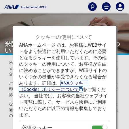
クッキーの使用について
米国発着便における緊急連絡先登録につ
ANAホームページでは、お客様にWEBサイ
いて
トをより快適にご利用いただくために必要
となるクッキーを使用しています。その他
米国の法律に基づき、米国籍を有するお客様が米国を発着す
のクッキーの使用について、お客様が自由
るANA運航便にご搭乗いただく際、お客様がご希望される場
に決めることができますが、WEBサイトの
合には、事故時の緊急連絡先をお預かりいたします。
いくつかの機能が享受できなくなる場合が
あります。詳細は、
ANAクッキー
ご希望されるお客様は、以下より緊急連絡先登録フォームを
（Cookie）ポリシーについて
をご覧くだ
印刷し、必要事項をご記入のうえ、ご搭乗便出発ゲートの空
港係員にお渡しください。
さい。 当社では、お客様の当社ウェブサイ
ト閲覧に際して、サービスを快適にご利用
なお、お預かりした緊急連絡先はご搭乗便の目的地到着後は
いただくために以下の情報を収集しており
適切に破棄し、ANAが緊急時の連絡に使用する以外、その他
ます。
の商業目的では一切使用いたしません。
必須クッキー