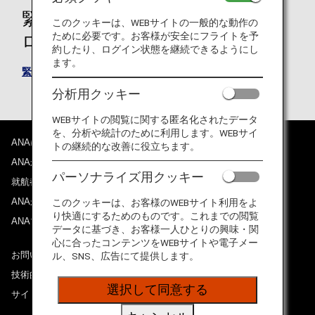
緊急連絡先登録フォームのダウン
このクッキーは、WEBサイトの一般的な動作の
ために必要です。お客様が安全にフライトを予
ロード
約したり、ログイン状態を継続できるようにし
ます。
緊急連絡先登録フォーム（34KB）
分析用クッキー
WEBサイトの閲覧に関する匿名化されたデータ
を、分析や統計のために利用します。WEBサイ
ANAについて
トの継続的な改善に役立ちます。
ANAからのお知らせ
パーソナライズ用クッキー
就航都市
ANAがお約束する体験
このクッキーは、お客様のWEBサイト利用をよ
り快適にするためのものです。これまでの閲覧
ANAマイレージクラブ
データに基づき、お客様一人ひとりの興味・関
心に合ったコンテンツをWEBサイトや電子メー
お問い合わせ
ル、SNS、広告にて提供します。
技術的なお問い合わせ（推奨環境）
選択して同意する
サイトマップ