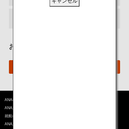
キャンセル
新規発券手数料・交換発行手数料の免除
お困りですか？
お問い合わせ
ANAについて
ANAからのお知らせ
就航都市
ANAがお約束する体験