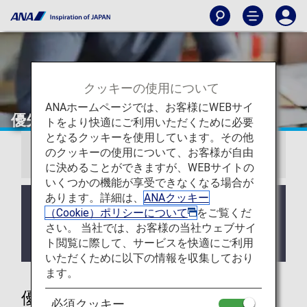
クッキーの使用について
ANAホームページでは、お客様にWEBサイ
優先予約
トをより快適にご利用いただくために必要
となるクッキーを使用しています。その他
のクッキーの使用について、お客様が自由
お知らせ
に決めることができますが、WEBサイトの
いくつかの機能が享受できなくなる場合が
あります。詳細は、
ANAクッキー
2028年4月よりANAスーパーフライヤーズカードの
（Cookie）ポリシーについて
をご覧くだ
サービスリニューアルを実施いたします。
さい。 当社では、お客様の当社ウェブサイ
詳しくは
ANAスーパーフライヤーズカードの制度変
ト閲覧に際して、サービスを快適にご利用
更
をご確認ください。
いただくために以下の情報を収集しており
ます。
優先予約
必須クッキー