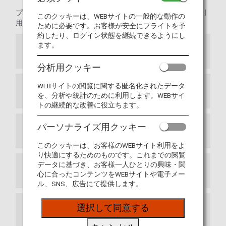
プレミアムメンバーは、事前座席予約などの優先予約をご利
このクッキーは、WEBサイトの一般的な動作の
用いただけます。
ために必要です。お客様が安全にフライトを予
約したり、ログイン状態を継続できるようにし
ます。
ANAの国内線事前座席指定
分析用クッキー
WEBサイトの閲覧に関する匿名化されたデータ
ANA国際線事前座席指定変更料金の免除
を、分析や統計のために利用します。WEBサイ
トの継続的な改善に役立ちます。
パーソナライズ用クッキー
ご予約時の空席待ちの優先
このクッキーは、お客様のWEBサイト利用をよ
り快適にするためのものです。これまでの閲覧
データに基づき、お客様一人ひとりの興味・関
国内線特典航空券の空席待ち予約
心に合ったコンテンツをWEBサイトや電子メー
ル、SNS、広告にて提供します。
選択して同意する
ANA特典航空券・アップグレード特典の優先
予約