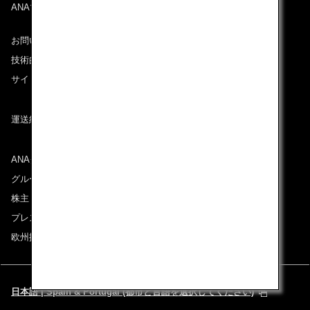
ANAマイレージクラブ
お問い合わせ
技術的なお問い合わせ（推奨環境）
サイトマップ
運送約款
ANAグループについて
グループ企業一覧
株主・投資家情報
プレスリリース
欧州採用情報
日本語 | Spain & Portugal (都市と言語を選択してください)