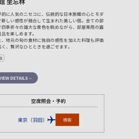
館 坐忘林
界的に人気のニセコに、伝統的な日本旅館の心とモダ
で新しい感性が融合して生まれた美しい宿。全ての部
で四季折々の雄大な景色を眺めながら、部屋専用の露
風呂を楽しめます。
た、地元の旬の食材に独自の感性を加えた料理も評価
高く、贅沢なひとときを過ごせます。
泊
VIEW DETAILS
空席照会・予約
東京（羽田）
検索