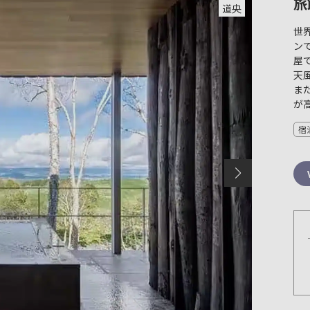
旅
道央
世
ン
屋
天
ま
が
宿