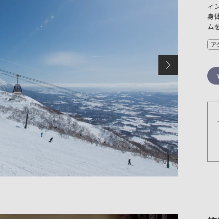
ィ
身
ム
ア