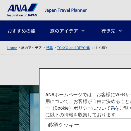
おすすめの旅
旅のアイデア
行き先
Home
旅のアイデア
特集
TOKYO and BEYOND
LUXURY
ANAホームページでは、お客様にWE
用について、お客様が自由に決めること
ー（Cookie）ポリシーについて
をご覧
に以下の情報を収集しております。
必須クッキー