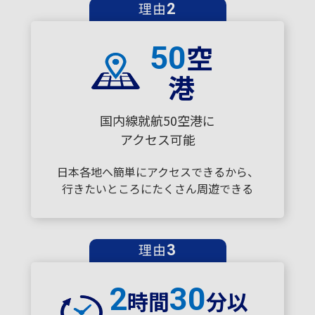
理由
2
空
50
港
国内線就航50空港に
アクセス可能
日本各地へ簡単にアクセスできるから、
行きたいところにたくさん周遊できる
理由
3
2
30
時間
分以