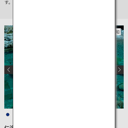
す。
高知
仁淀ブルー