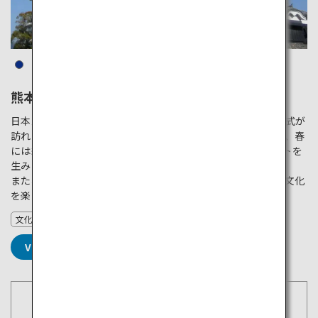
熊本城
日本三名城の一つとして知られ、堅固な構造と美しい建築様式が
訪れる人々を魅了します。広大な敷地内には桜の名所も多く、春
には約800本の桜が咲き誇り、城の黒壁と見事なコントラストを
生み出します。
また、「熊本城ミュージアムわくわく座」は熊本城の歴史と文化
を楽しく学べるスポットとして人気です。
文化
VIEW DETAILS
空席照会・予約