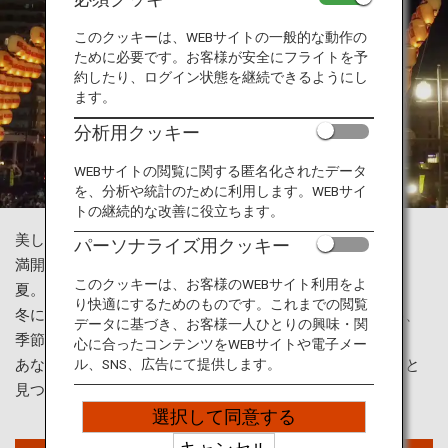
旅のお役立ち情報
このクッキーは、WEBサイトの一般的な動作の
ために必要です。お客様が安全にフライトを予
ANA サービス
約したり、ログイン状態を継続できるようにし
ます。
分析用クッキー
閉じる
WEBサイトの閲覧に関する匿名化されたデータ
を、分析や統計のために利用します。WEBサイ
トの継続的な改善に役立ちます。
美しい四季の移ろいが楽しめるのも日本ならでは。
パーソナライズ用クッキー
満開の桜を眺める春。日本各地の伝統的な祭りに参加する
このクッキーは、お客様のWEBサイト利用をよ
夏。秋の紅葉を楽しんだら、
り快適にするためのものです。これまでの閲覧
冬には雪がつくりあげる絶景の地へ。東京では味わえない、
データに基づき、お客様一人ひとりの興味・関
季節ごとの楽しみをご紹介します。
心に合ったコンテンツをWEBサイトや電子メー
ル、SNS、広告にて提供します。
あなたが日本を訪れる時期にぴったりの楽しみ方が、きっと
見つかるはずです。
選択して同意する