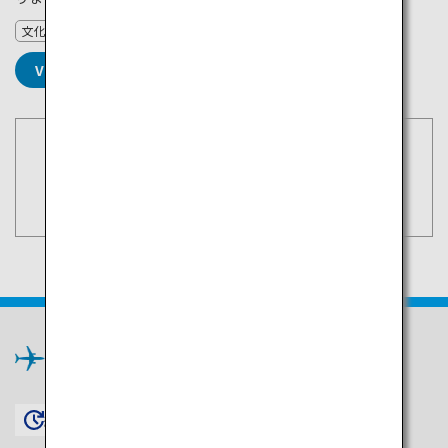
文化
VIEW DETAILS
空席照会・予約
東京（羽田）
検索
九州
×
約1時間45分〜