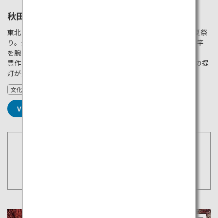
秋田竿燈まつり
東北三大祭りの一つであり、約270年の歴史を持つ伝統的な夏祭
り。最大で高さ10m以上にもなる竹竿に提灯を吊るし、その竿
を腕自慢たちが巧みに操る「竿燈妙技」が見どころです。
豊作や無病息災を願い始まったこのお祭り。夜になると無数の提
灯が灯され、壮大で幻想的な光景が広がります。
文化
VIEW DETAILS
空席照会・予約
東京（羽田）
検索