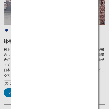
錦帯橋
日本を代表する木造橋。５連のアーチが美しい、技術と美学が融
合した名作です。春の桜、夏の花火、秋の紅葉、そして冬の雪景
色が、錦帯橋に四季折々の彩りを添え、訪れる人の目を楽しませ
てくれます。
日本の伝統漁業「鵜飼」や、隣接する岩国城からの眺めも見どこ
ろです。
文化
VIEW DETAILS