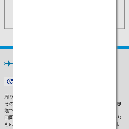
空席照会・予約
東京（羽田）
検索
四国
×
約1時間15分〜
周りを海に囲まれ、多くの河川が通る四国。
そのうちの一つ、仁淀川は透明度が特別高く、その不思
議で美しいブルーが人々を惹きつけます。
四国の一部・徳島県が発祥の盆踊り「阿波踊り」の祭り
も8月に開催され、夏の四国には全国から人が集まりま