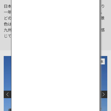
日本列島の南西部に位置する九州は、黒潮の影響もあり
一年中比較的温暖な気候の中で過ごすことができます。
どの季節に来ても魅力あふれるエリアですが、春の桜景
色は圧巻。
九州が生んだ歴史的建造物とともに、季節の移ろいを感
じてみてください。
熊本