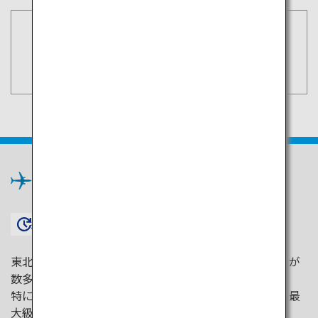
空席照会・予約
東京（羽田）
検索
東北
×
約1時間5分〜
東北には、地元の人々の熱気を間近で感じられる祭りが
数多くあります。
特に夏には、迫力あふれる技に出会える祭りや、日本最
大級の花火大会など盛りだくさん。