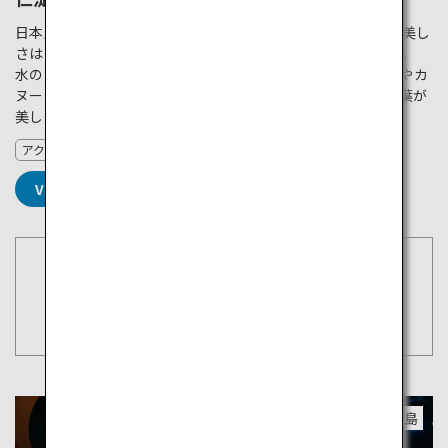
日本屈指の水質を誇る清流、仁淀川。その圧倒的な透明度と美し
さは「仁淀ブルー」と呼ばれ、多くの人を惹きつけています。
水の色は時間帯によってブルーやグリーンに変化。夏はSUPやカ
ヌーなどのアクティビティで賑わい、秋は周囲の鮮やかな紅葉が
美しいコントラストを生み出します。
アクティビティ
VIEW DETAILS
空席照会・予約
東京（羽田）
検索
徳島