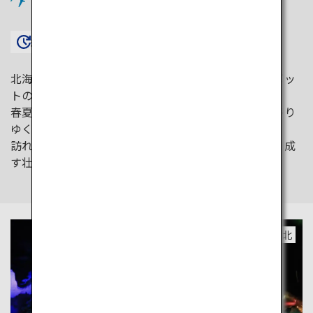
約1時間35分〜
北海道は、四季折々の美しい風景が楽しめる絶景スポッ
トの宝庫。
春夏はもちろん、秋には紅葉、冬には氷柱と美しく移り
ゆく雪景色が楽しめます。
訪れるたびに異なる表情を見せてくれる、自然が織り成
す壮大な風景を味わいに来ませんか。
道北