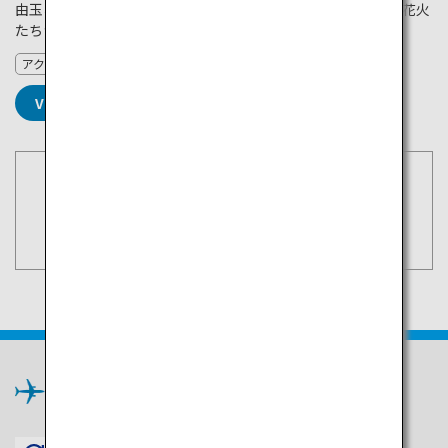
由玉、さらに昼間には昼花火も披露され、大曲の夏を大輪の花火
たちが彩ります。
アクティビティ
VIEW DETAILS
空席照会・予約
東京（羽田）
検索
中国
×