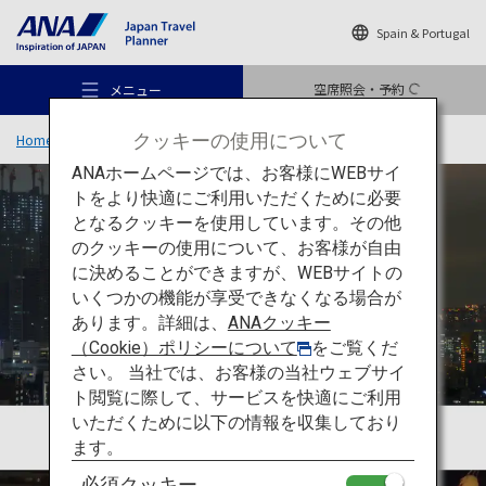
Spain & Portugal
空席照会・予約
メニュー
クッキーの使用について
Home
旅のアイデア
特集
TOKYO and BEYOND
SEASONAL
ANAホームページでは、お客様にWEBサイ
トをより快適にご利用いただくために必要
となるクッキーを使用しています。その他
のクッキーの使用について、お客様が自由
おすすめの旅
に決めることができますが、WEBサイトの
いくつかの機能が享受できなくなる場合が
あります。詳細は、
ANAクッキー
旅のアイデア
（Cookie）ポリシーについて
をご覧くだ
さい。 当社では、お客様の当社ウェブサイ
ト閲覧に際して、サービスを快適にご利用
行き先
いただくために以下の情報を収集しており
ます。
必須クッキー