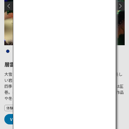
層雲峡
大雪山国立公園内、石狩川に沿って約24kmにわたり連なる美し
い岩壁と流れ落ちる滝が特徴の渓谷です。
四季折々の自然の美しさが魅力で、特に秋の紅葉、冬の氷柱は圧
巻。冬に開催される「氷瀑まつり」では、氷で作られた芸術作品
や冬の花火など、北海道の冬を存分に味わうことができます。
体験
VIEW DETAILS