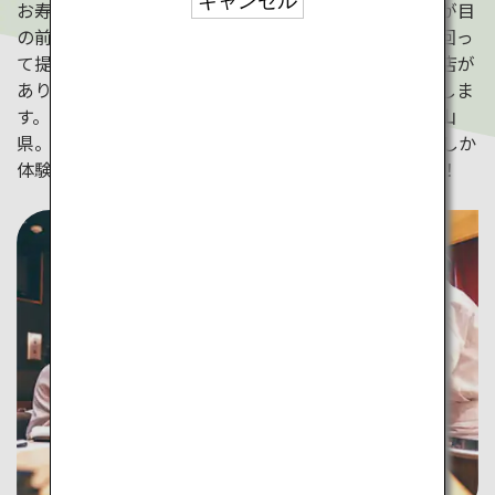
キャンセル
お寿司は昔から日本人に愛された食であり、寿司職人が目
の前で握ってくれる伝統的な寿司店のほか、レーンで回っ
て提供されるリーズナブルな回転寿司など多彩な寿司店が
あります。また、日本には地域ならではの寿司も存在しま
す。特異な地形から美味しい海鮮物が豊富に獲れる富山
県。富山県ならではの「ます寿司」をご紹介！日本でしか
体験できない、おいしいお寿司を体験してみましょう！