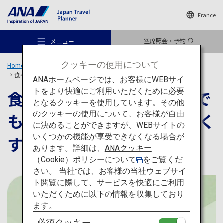
France
空席照会・予約
メニュー
クッキーの使用について
Home
旅のアイデア
特集
食べて、作って、観光列車でも！日本の寿司を味わい尽くす旅
ANAホームページでは、お客様にWEBサイ
トをより快適にご利用いただくために必要
食べて、作って、観光列車で
となるクッキーを使用しています。その他
のクッキーの使用について、お客様が自由
も！日本の寿司を味わい尽く
おすすめの旅
に決めることができますが、WEBサイトの
いくつかの機能が享受できなくなる場合が
す旅
あります。詳細は、
ANAクッキー
旅のアイデア
（Cookie）ポリシーについて
をご覧くだ
さい。 当社では、お客様の当社ウェブサイ
ト閲覧に際して、サービスを快適にご利用
行き先
いただくために以下の情報を収集しており
ます。
必須クッキー