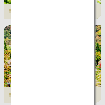
黒部峡谷トロッコ電車
五箇山合掌造り集落