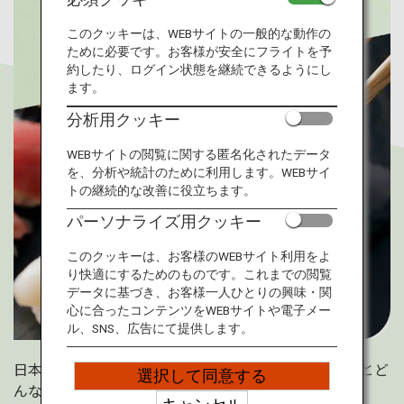
旅のお役立ち情報
このクッキーは、WEBサイトの一般的な動作の
ために必要です。お客様が安全にフライトを予
ANA サービス
約したり、ログイン状態を継続できるようにし
ます。
分析用クッキー
閉じる
WEBサイトの閲覧に関する匿名化されたデータ
を、分析や統計のために利用します。WEBサイ
トの継続的な改善に役立ちます。
パーソナライズ用クッキー
このクッキーは、お客様のWEBサイト利用をよ
り快適にするためのものです。これまでの閲覧
データに基づき、お客様一人ひとりの興味・関
心に合ったコンテンツをWEBサイトや電子メー
ル、SNS、広告にて提供します。
日本を象徴する和食の「寿司」。皆さんは寿司と聞くとど
選択して同意する
んなお店や料理をイメージしますか？