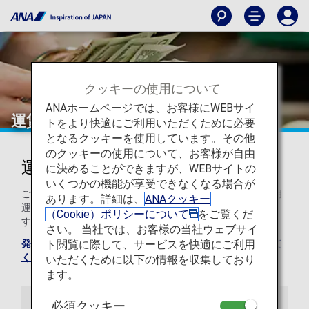
クッキーの使用について
ANAホームページでは、お客様にWEBサイ
運賃規則
トをより快適にご利用いただくために必要
となるクッキーを使用しています。その他
のクッキーの使用について、お客様が自由
運賃ルール
に決めることができますが、WEBサイトの
いくつかの機能が享受できなくなる場合が
ご出発前に、お客様のフライトに関連する運賃ルール（適用
あります。詳細は、
ANAクッキー
運賃と燃油特別付加運賃を含みます）についてご案内しま
（Cookie）ポリシーについて
をご覧くだ
す。
さい。 当社では、お客様の当社ウェブサイ
ト閲覧に際して、サービスを快適にご利用
発券手数料に関する情報については、こちらにアクセスして
ください。
いただくために以下の情報を収集しており
ます。
必須クッキー
運賃
国際付加運賃情報