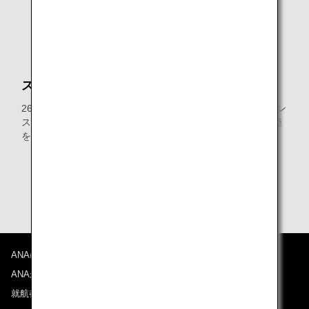
運賃計算ルールについて（日本国内線）
運賃規則一覧
スター アライアンス運賃
26社の加盟航空会社のリソースを用いて、スター アライアン
スのネットワークは、最も継ぎ目がなく快適な方法で各大陸
を繋いでいます。
スター アライアンス世界一周運賃
スター アライアンスサークルパシフィック運賃
ANAについて
ANAからのお知らせ
就航都市