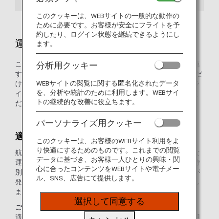
このクッキーは、WEBサイトの一般的な動作の
ために必要です。お客様が安全にフライトを予
約したり、ログイン状態を継続できるようにし
運賃に関するご案内
ます。
分析用クッキー
このタブでは、適用運賃に関する有用な情報と、ANAに関連
する運賃とスター アライアンスの運賃についてご確認いただ
WEBサイトの閲覧に関する匿名化されたデータ
けます。
燃油特別付加運賃
タブにアクセスし、お客様のフラ
を、分析や統計のために利用します。WEBサイ
イトにいずれの料金（ある場合）が適用されるかをご確認く
トの継続的な改善に役立ちます。
ださい。
パーソナライズ用クッキー
適用運賃
このクッキーは、お客様のWEBサイト利用をよ
り快適にするためのものです。これまでの閲覧
航空券の旅行開始日に適用される、航空券の発行日に有効な
データに基づき、お客様一人ひとりの興味・関
運賃となります。したがって、航空券発行後に運賃や燃油特
心に合ったコンテンツをWEBサイトや電子メー
別付加運賃、航空保険料等料金の改定にて値上げ・値下げが
ル、SNS、広告にて提供します。
発生した場合でも、差額の請求または払い戻しは発生いたし
ません。
選択して同意する
ご注意
適用運賃は予約日にかかわらずご購入時に有効な運賃が適用