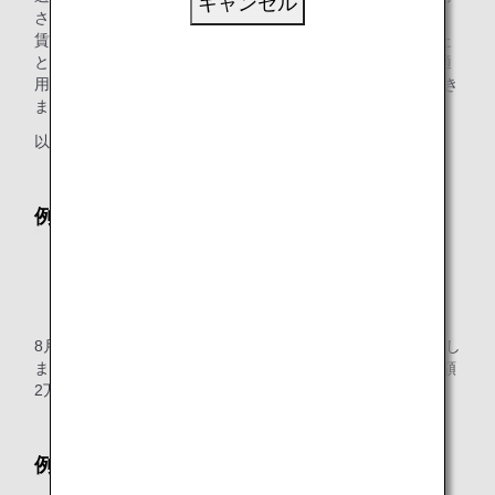
キャンセル
されます。予約後、購入までの間に運賃や燃油特別付加運
賃、航空保険料金の改定で総額の変更が発生した場合は、た
とえ発券期限内であっても、ご購入時点で有効な運賃額が適
用となります（「Keep My Fare」サービス適用の場合を除き
ます）。
以下の例をご参照ください。
例1
8月10日に、お客様は1月10日出発の航空券を10万円で購入し
ました。10月3日に、運賃が8万円に値下げされました。差額
2万円の払い戻しは行われません。
例2