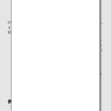
8月10日に、お客様は1月10日出発の航空券を10万円で購入し
ました。10月3日に、運賃が12万円に値上げされました。差
額2万円につき追加の請求は行われません。
予約変更可能な運賃をご購入後、全券片未使用航空券の
変更をお申し出になられた場合、適用される運賃および
料金*は、航空券の変更時に有効な運賃および料金となり
ます。
*運賃ルールの条件などで別途定められている場合
は規則に従います。
航空券の変更時に、運賃や燃油特別付加運賃、航空保険
料等料金の改定にて値上げ・値下げが発生している時に
は、差額につき追加のお支払いや払い戻しが生じます。
例3