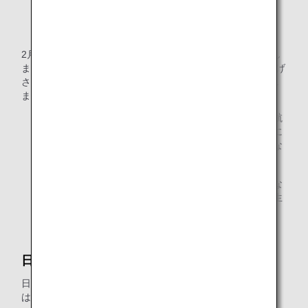
2月15日に、お客様は4月1日出発の航空券を10万円で購入し
ました。3月10日に、4月1日以降出発の運賃が8万円へ値下げ
されました。3月25日に、お客様は出発日を4月3日に変更し
ました。この場合、差額2万円が払い戻しされます。
なお、予約変更可能な運賃をご購入後、一部使用済み航
空券の変更をお申し出になられた場合、変更後の旅程に
適用される運賃および料金は、航空券の発券時に有効な
運賃および料金となります。
運賃や燃油特別付加運賃、航空保険料等料金が変更とな
る場合には、差額につき追加のお支払いや払い戻しが生
じます。
日本国内の運賃
日本国内線と適用される運賃に関する詳しい情報について
は、以下のリンクにアクセスしてください。