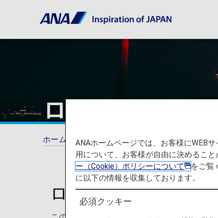
ロサンゼルス国
ホーム
ご旅行の準備
空港と都市に関する
ANAホームページでは、お客様にWE
用について、お客様が自由に決めること
ー（Cookie）ポリシーについて
をご覧
に以下の情報を収集しております。
ロサンゼルス国際空
必須クッキー
このページでは、ロサンゼルス国際空港か