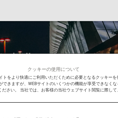
際空港
クッキーの使用について
情報
ロサンゼルス国際空港
Bサイトをより快適にご利用いただくために必要となるクッキー
ができますが、WEBサイトのいくつかの機能が享受できなくな
ください。 当社では、お客様の当社ウェブサイト閲覧に際し
港からの発着
ら目的地までの役立つ情報をご紹介します。