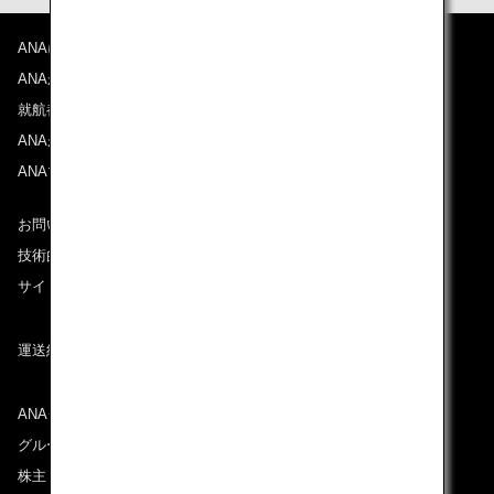
ANAについて
ANAからのお知らせ
就航都市
ANAがお約束する体験
ANAマイレージクラブ
お問い合わせ
技術的なお問い合わせ（推奨環境）
サイトマップ
運送約款
ANAグループについて
グループ企業一覧
株主・投資家情報