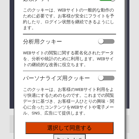
2023年1月13日より、ANAグループ運航便はターミ
ナル1から出発、到着します。
このクッキーは、WEBサイトの一般的な動作の
ために必要です。お客様が安全にフライトを予
2023年10月13日より、スターアライアンスラウン
約したり、ログイン状態を継続できるようにし
ジは免税店エリア3階に移転いたします。
ます。
EU加盟国における新たな出入域システム（EES）の
分析用クッキー
運用について
新たな出入域システム（EES）の運用が2025年10
WEBサイトの閲覧に関する匿名化されたデータ
月12日から開始されます。
を、分析や統計のために利用します。WEBサイ
EESを導入する欧州諸国は、同システムの対外国境
トの継続的な改善に役立ちます。
での段階的導入を行います。
つまり、国境通過地点におけるデータ収集は段階的
パーソナライズ用クッキー
に始まり、2026年4月10日までに全面的に実施され
る予定です。
このクッキーは、お客様のWEBサイト利用をよ
詳細については
EUウェブサイト
をご覧くださ
り快適にするためのものです。これまでの閲覧
い。
データに基づき、お客様一人ひとりの興味・関
心に合ったコンテンツをWEBサイトや電子メー
ル、SNS、広告にて提供します。
空港ガイド
ご案内
選択して同意する