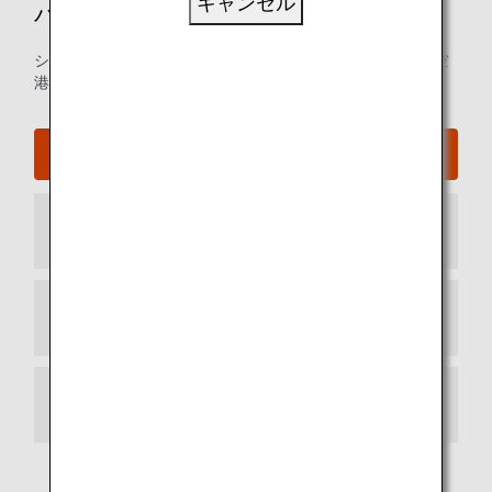
キャンセル
パリ - シャルル・ド・ゴール空港ガイド
シャルル・ド・ゴール空港の発着ターミナルマップおよび空
港内に関するその他の情報。
パリ - シャルル・ド・ゴール空港ウェブサイト
到着ターミナル
出発ターミナル
お乗り継ぎ