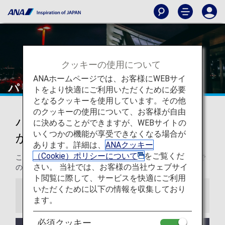
クッキーの使用について
ANAホームページでは、お客様にWEBサイ
パリ - シャルル・ド・ゴール空港
トをより快適にご利用いただくために必要
となるクッキーを使用しています。その他
のクッキーの使用について、お客様が自由
パリ - シャルル・ド・ゴール空港
に決めることができますが、WEBサイトの
いくつかの機能が享受できなくなる場合が
からの発着
あります。詳細は、
ANAクッキー
（Cookie）ポリシーについて
をご覧くだ
このページでは、シャルル・ド・ゴール空港から目的地まで
さい。 当社では、お客様の当社ウェブサイ
の役立つ情報をご紹介します。
ト閲覧に際して、サービスを快適にご利用
いただくために以下の情報を収集しており
お知らせ
ます。
必須クッキー